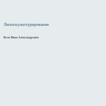
Липоскульптурирование
Коэн Иван Александрович
Липоскульптурирование — это комплексная процедура,
включающая липосакцию и липофилинг. Она позволяет
скорректировать форму тела, удалив излишки жировой
ткани в проблемных зонах, таких как живот, бока и бедра.
Удаленный жир затем может использоваться для улучшения
контуров других областей: ягодиц, груди и даже лица.