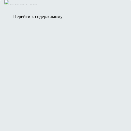
Главная
Результаты пластических операций
Перейти к содержимому
Липоскульптурирование
Липомоделирование тела: фото до и
после
Учитывая, что многие (мы бы сказали — большинство)
наших пациентов больше настроены скрывать факт
пластической операции, мы не можем предоставить все
результаты наших работ в сети интернет.
Фото не подвергались ретуши и размещены на сайте
с письменного разрешения пациентов.