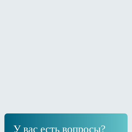
коррекции ягодиц, бедер и груди, чтобы придать им объем
и естественную форму.
Когда виден результат?
Первый эффект заметен уже через несколько недель,
но окончательные результаты проявляются через 2-3 месяца.
Операция по липоскульптурированию может включать
несколько этапов, в зависимости от особенностей жировой
ткани пациента. В нашей клинике опытные хирурги
подбирают оптимальные методы, чтобы каждый пациент
получил результат. Обратитесь в ForMe для консультации
и уточнения цены на процедуру.
У вас есть вопросы?