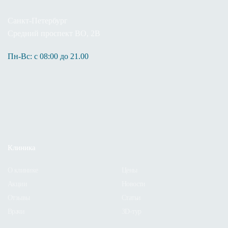
Санкт-Петербург
Средний проспект ВО, 2В
Пн-Вc: с 08:00 до 21.00
+7 (812) 445-82-68
Записаться!
Клиника
О клинике
Цены
Акции
Новости
Отзывы
Статьи
Врачи
3D-тур