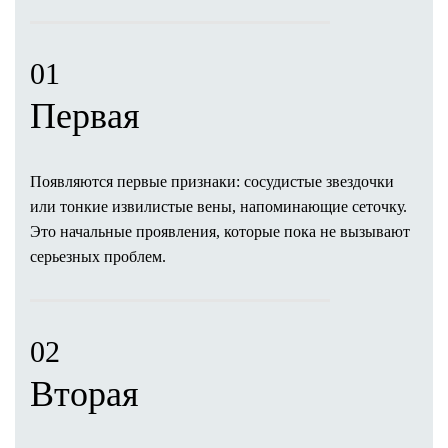
Ponytail lift
Комки Биша
Пластика ушных раковин (отопластика)
01
Ринопластика
Первая
Риносептопластика
Септопластика
Ринопластика кончика носа
Появляются первые признаки: сосудистые звездочки
Пластика губ
или тонкие извилистые вены, напоминающие сеточку.
Пластика булхорн
Это начальные проявления, которые пока не вызывают
V-Y пластика (хейлопластика)
серьезных проблем.
Гениопластика (пластика подбородка)
Платизмопластика
Липофилинг лица
Deep Plane Facelift
02
Липосакция лица
Вторая
Маммопластика
Пластика груди
Увеличение груди (молочных желез)