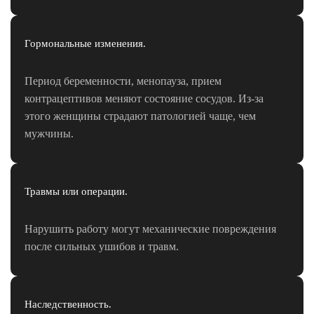
AestheFill
Увеличение губ
Аппаратная косметология
Гормональные изменения.
Коррекция фигуры
Коррекция фигуры Beautylizer
Период беременности, менопауза, прием
IontoSono Effect (LDM)
контрацептивов меняют состояние сосудов. Из-за
Прессотерапия
этого женщины страдают патологией чаще, чем
RSL-массаж
мужчины.
Аппарат М22 Lumenis
Фотоомоложение
Лазерная шлифовка
Травмы или операции.
Удаление сосудов на лице
Ультразвуковой СМАС-лифтинг
Нарушить работу могут механические повреждения
Ультраформер
после сильных ушибов и травм.
Liftera
Лазерная система Fotona SP Dynamis
4D лазерное омоложение Fotona
Лазерный пилинг
Наследственность.