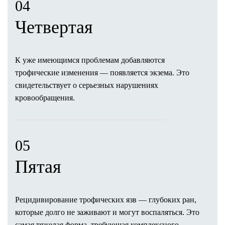
04
Липоскульптурирование
Абдоминопластика (пластика живота)
Четвертая
Феморопластика (подтяжка бедер)
Глютеопластика (пластика ягодиц)
Брахиопластика (пластика плеч)
К уже имеющимся проблемам добавляются
Миниабдоминопластика
трофические изменения — появляется экзема. Это
Интимная пластика
свид
етельствует о серьезных нарушениях
Лабиопластика
кровообращения.
Mommy Makeover
Ушивание диастаза
Бодилифтинг
05
Удаление шрамов и рубцов
Прием пластического хирурга
Пятая
Оснащение клиники
Реабилитация после операций
Косметология в операционной
Рецидивирование трофических язв
— глубоких ран,
Результаты операций
которые долго не заживают и могут воспаляться. Это
Стоимость услуг
самая тяжелая форма, требующая комплексного