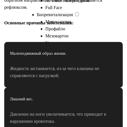
обратном направлении. Такое явление называется
Лечение гипергидроза
рефлюксом.
Full Face
Биоревитализация
Мезоксантин
Основные причины заболевания:
Профайло
Мезовартон
Novacutan
Plinest
Малоподвижный образ жизни.
Neauvia
Плазмолифтинг
Жидкость застаивается, из-за чего клапаны не
PRP-терапия
справляются с нагрузкой.
Мезотерапия для волос
Плазмотерапия для волос
Нитевой лифтинг
Лишний вес.
Липолитики
Полимолочная кислота
Juvelook
Давление на ноги увеличивается, что приводит к
Ellagen
нарушению кровотока.