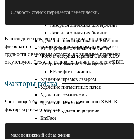
Лазерная эпиляция
Эпиляция александритовым
Слабость стенок передается генетически.
лазером
Лазерная эпиляция для мужчин
Лазерная эпиляция бикини
В последние годы врачи все чаще диагностируют
Удаление новообразований Surgitron
флебопатию — состояние, при котором
проявляются
Кислородное омоложение Geneo+
трудности с венозным оттоком, но видимые признаки
Фото и лазерная терапия Cutera XEO
отсутствуют. Это одна из новых причин развития ХВН.
Микроигольчатый RF-лифтинг
RF-лифтинг живота
Удаление шрамов лазером
Факторы риска
Удаление пигментных пятен
Удаление гемангиомы
Часть людей больше подвержена
появлению ХВН. К
Удаление папилом
факторам риска относятся:
Лазерное удаление родинок
EmFace
Лазерная блефаропластика
Фракционное омоложение
малоподвижный образ жизни;