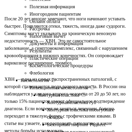
Полезная информация
Иногородним пациентам
После 20 лет многие замечают, что ноги начинают уставать
Онлайн оплата
быстрее. Появляются отеки, тяжесть, иногда даже судороги.
Рассрочка
Симптомы могут указывать на хроническую венозную
Налоговый вычет
недостаточность — ХВН. Это не самостоятельное
Документы и информация
заболевание, а симптомокомплекс, связанный с нарушением
Результаты
кровообращения в нижних конечностях. Он сопровождает
Пластические операции
варикозное расширение, тромбоз.
Косметологические процедуры
Флебология
ХВН — одна из самых распространенных патологий, с
Косметология
которой сталкиваются люди разного возраста. В России она
Инъекционная косметология
наблюдается у каждого второго человека от 20 до 50 лет, но
Контурная пластика
только 15% пациентов имеют официальное подтверждение
Контурная пластика губ
диагноза. Если вовремя не заняться лечением, болезнь
Контурная пластика носогубных
переходит в тяжелую форму с трофическими язвами. В
складок
статье вы узнаете, как распознать патологию и какие
Векторный лифтинг Радиесс
методы борьбы использовать.
Контурная пластика носослезной