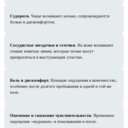
Капельница Energy Boost
Капельница Hydration & Recovery
Судороги.
Чаще возникают ночью, сопровождаются
Капельница Immuno Support
болью и дискомфортом.
Капельница Deep Detox
Капельница Anti-Stress Recovery
Капельница Advanced Recovery
Сосудистые звездочки и сеточки.
На коже возникают
Капельница Vein Balance
тонкие извитые линии, которые позже могут
Капельница Beauty Antioxidant Pro
превратиться в выступающие участки.
Капельница «Золушка»
Биоимпедансометрия
Нутрициолог
Боль и дискомфорт.
Ноющие ощущения в конечностях,
Дерматолог
особенно после долгого пребывания в одной и той же
Врачи
позе.
Акции
Цены
Результаты
Онемение и снижение чувствительности.
Временное
Контакты
ощущение «мурашек» и покалывания в ногах.