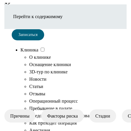
Хроническая венозная
недостаточность
Перейти к содержимому
Записаться
Клиника
О клинике
Оснащение клиники
3D-тур по клинике
Новости
Статьи
Содержание
Отзывы
Операционный процесс
Пребывание в палате
Предоперационное обследование
Причины
Факторы риска
Стадии
С
Как проходит операция
Анестезия