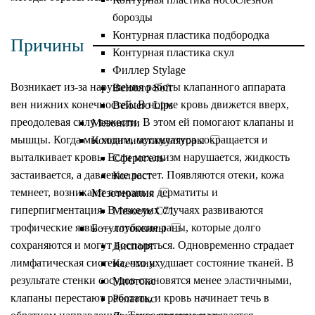
борозды
Контурная пластика подбородка
Причины
Контурная пластика скул
Филлер Stylage
Возникает из-за нарушения работы клапанного аппарата
Belotero Soft
вен нижних конечностей. В норме кровь движется вверх,
Belotero Lips
преодолевая силу тяжести. В этом ей помогают клапаны и
Мезонити
мышцы. Когда мы ходим, мускулатура сокращается и
Коллагеностимуляторы
выталкивает кровь. Если механизм нарушается, жидкость
Сферогель
застаивается, а давление растет. Появляются отеки, кожа
Коллост
темнеет, возникают венозные дерматиты и
Мезотерапия
гиперпигментация. В тяжелых случаях развиваются
Mesoeye C71
трофические язвы — глубокие раны, которые долго
Ботулотоксины
сохраняются и могут воспаляться. Одновременно страдает
Диспорт
лимфатическая система, что ухудшает состояние тканей. В
Ксеомин
результате стенки сосудов становятся менее эластичными,
Миотокс
клапаны перестают работать, и кровь начинает течь в
Релатокс