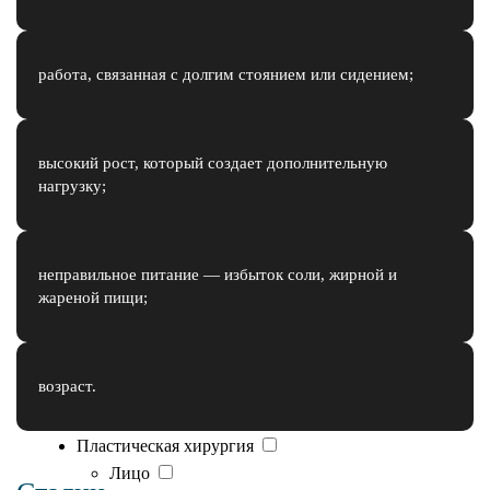
Фотодинамическая терапия Revixan
Лечение постакне
Уходовые процедуры
работа, связанная с долгим стоянием или сидением;
Пилинги
Пилинг PRX-T33
Пилинг Биорепил
высокий рост, который создает дополнительную
Миндальный пилинг
нагрузку;
Чистка лица
Комбинированная чистка
Постковидное восстановление кожи и
неправильное питание — избыток соли, жирной и
волос
жареной пищи;
Лечение акне
Экзосомальная терапия
Консультация косметолога
возраст.
Результаты процедур
Стоимость услуг
Пластическая хирургия
Лицо