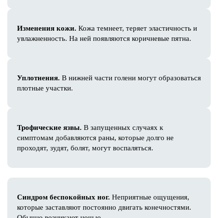
Контакты
Изменения кожи.
+7 (812) 209-0-209
Кожа темнеет, теряет эластичность и
увлажненность. На ней появляются коричневые пятна.
Адрес
Санкт-Петербург
Уплотнения.
В нижней части голени могут образоваться
Средний проспект ВО, 2В
плотные участки.
Пн-Вc: с 08:00 до 21.00
Трофические язвы.
В запущенных случаях к
симптомам добавляются раны, которые долго не
проходят, зудят, болят, могут воспаляться.
Синдром беспокойных ног.
Неприятные ощущения,
которые заставляют постоянно двигать конечностями.
Обычно возникают ночью.