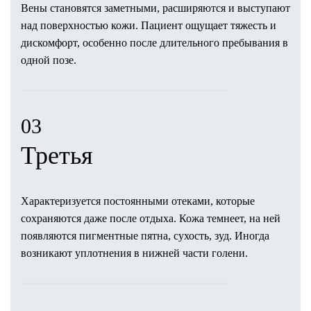
Вены становятся заметными, расширяются и выступают
Уменьшение груди
над поверхностью кожи. Пациент ощущает тяжесть и
Подтяжка груди (мастопексия)
дискомфорт, особенно после длительного пребывания в
Коррекция сосков
одной позе.
Удаление гинекомастии
Реконструкция груди
Коррекция асимметрии груди
Пластика тубулярной груди
03
Тело
Третья
Липосакция
Живота
Бедер и ягодиц
Спины
Характеризуется
постоянными отеками, которые
Коленей
сохраняются даже после отдыха. Кожа темнеет, на ней
Рук
появляются пигментные пятна, сухость, зуд. Иногда
Мужская
возникают уплотнения в нижней части голени.
Липофилинг
Груди
Ягодиц