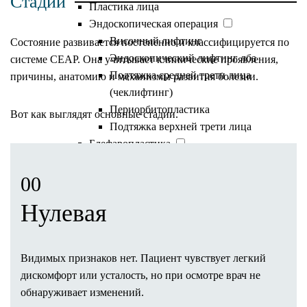
Стадии
Пластика лица
Эндоскопическая операция
Височный лифтинг
Состояние развивается постепенно и классифицируется по
Эндоскопический лифтинг лба
системе CEAP. Она учитывает клинические проявления,
Подтяжка средней трети лица
причины, анатомию и механизмы развития болезни.
(чеклифтинг)
Периорбитопластика
Вот как выглядят основные стадии.
Подтяжка верхней трети лица
Блефаропластика
Нижняя блефаропластика
Круговая блефаропластика
00
Верхняя блефаропластика
Нулевая
Мужская блефаропластика
Кантопластика
Подтяжка лица и шеи пластикой SMAS
Видимых признаков нет. Пациент чувствует легкий
(фейслифтинг)
дискомфорт или усталость, но при осмотре врач не
Подтяжка контура лица (круговая)
обнаруживает изменений.
Лифтинг Мендельсона