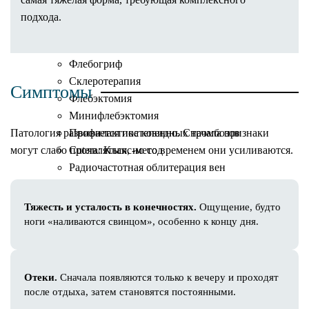
Флебология
подхода.
Центр флебологии ForMe
Клеевая облитерация вен VenaSeal
Флебогриф
Склеротерапия
Симптомы
Флебэктомия
Минифлебэктомия
Патология развивается постепенно. Сн
Профилактика ковидных тромбозов
ачала признаки
могут слабо проявляться, но со временем они усиливаются.
Cutera: Клакс-метод
Радиочастотная облитерация вен
Лазерная облитерация вен
Удаление сосудистых звездочек
Тяжесть и усталость в конечностях.
Ощущение, будто
Лечение варикоза
ноги «наливаются свинцом», особенно к концу дня.
Результаты
Превентивная медицина
Диетология
Отеки.
Сначала появляются только к вечеру и проходят
Программа похудения
после отдыха, затем становятся постоянными.
IV-терапия