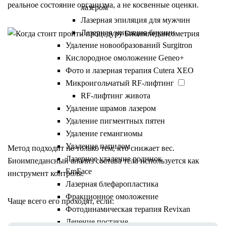
реальное состояние организма, а не косвенные оценки.
лазером
Лазерная эпиляция для мужчин
Лазерная эпиляция бикини
Удаление новообразований Surgitron
Кислородное омоложение Geneo+
Фото и лазерная терапия Cutera XEO
Микроигольчатый RF-лифтинг
Когда стоит пройти
RF-лифтинг живота
Удаление шрамов лазером
процедуру
Удаление пигментных пятен
Удаление гемангиомы
Удаление папилом
Метод подходит не только тем, кто снижает вес.
Лазерное удаление родинок
Биоимпедансный анализ состава тела используется как
EmFace
инструмент контроля.
Лазерная блефаропластика
Фракционное омоложение
Чаще всего его проходят, если:
Фотодинамическая терапия Revixan
Лечение постакне