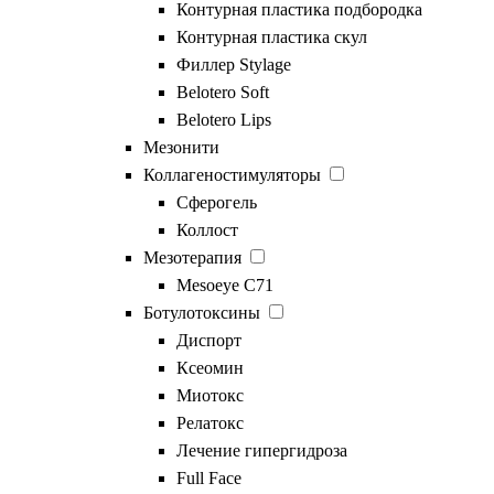
Контурная пластика подбородка
которая используется для
Контурная пластика скул
Филлер Stylage
диагностики и даёт
Belotero Soft
Belotero Lips
достоверные результаты.
Мезонити
Коллагеностимуляторы
На их основе врач может
Сферогель
Коллост
скорректировать питание,
Мезотерапия
Mesoeye C71
физическую нагрузку
Ботулотоксины
и программы коррекции
Диспорт
Ксеомин
фигуры.
Миотокс
Релатокс
Лечение гипергидроза
Full Face