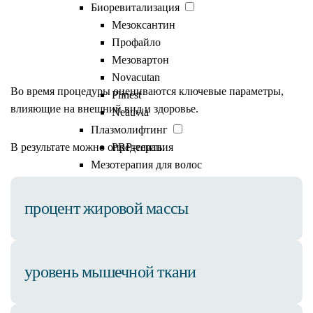
Что показывает
Биоревитализация
Мезоксантин
исследование
Профайло
Мезовартон
Novacutan
Во время процедуры оцениваются ключевые параметры,
Plinest
влияющие на внешний вид и здоровье.
Neauvia
Плазмолифтинг
В результате можно определить:
PRP-терапия
Мезотерапия для волос
Плазмотерапия для волос
Нитевой лифтинг
процент жировой массы
Липолитики
Полимолочная кислота
Juvelook
уровень мышечной ткани
Ellagen
AestheFill
Увеличение губ