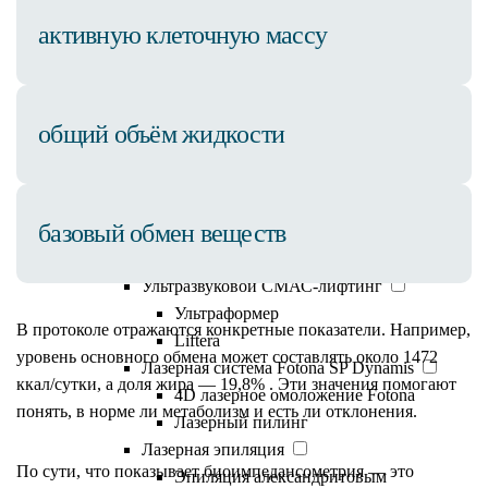
Аппаратная косметология
активную клеточную массу
Коррекция фигуры
Коррекция фигуры Beautylizer
IontoSono Effect (LDM)
Прессотерапия
общий объём жидкости
RSL-массаж
Аппарат М22 Lumenis
Фотоомоложение
базовый обмен веществ
Лазерная шлифовка
Удаление сосудов на лице
Ультразвуковой СМАС-лифтинг
Ультраформер
В протоколе отражаются конкретные показатели. Например,
Liftera
уровень основного обмена может составлять около 1472
Лазерная система Fotona SP Dynamis
ккал/сутки, а доля жира — 19,8% . Эти значения помогают
4D лазерное омоложение Fotona
понять, в норме ли метаболизм и есть ли отклонения.
Лазерный пилинг
Лазерная эпиляция
По сути, что показывает биоимпедансометрия — это
Эпиляция александритовым