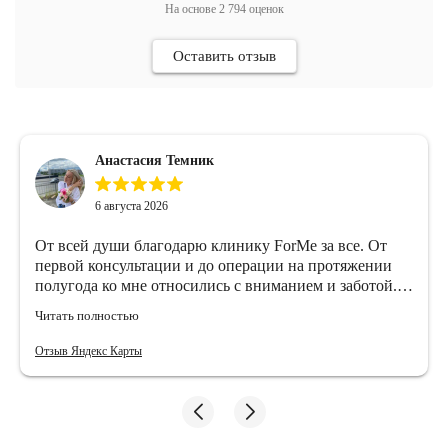
На основе
2 794
оценок
Оставить отзыв
Анастасия Темник
6 августа 2026
От всей души благодарю клинику ForMe за все. От
первой консультации и до операции на протяжении
полугода ко мне относились с вниманием и заботой.
Операция вчера прошла отлично, отношение ко мне
Читать полностью
супер заботливое, чистая приятная палата, чудесные
девочки медсестры и веселый анестезиолог Сергей
Отзыв Яндекс Карты
Сергеевич, я даже не успела толком побояться перед
началом операции😁 Особая благодарность моему
прекрасному хирургу Дерий Эдуарду
Константиновичу и его ассистенту Мадине❤️🙏🏻