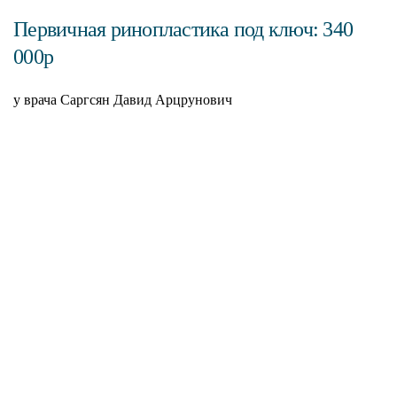
Первичная ринопластика под ключ: 340
000р
у врача Саргсян Давид Арцрунович
С
н
П