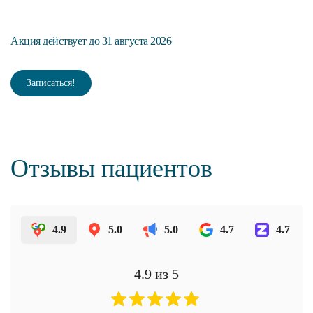
Акция действует до 31 августа 2026
Ак
Записаться!
Отзывы пациентов
4.9
5.0
5.0
4.7
4.7
4.9
из 5