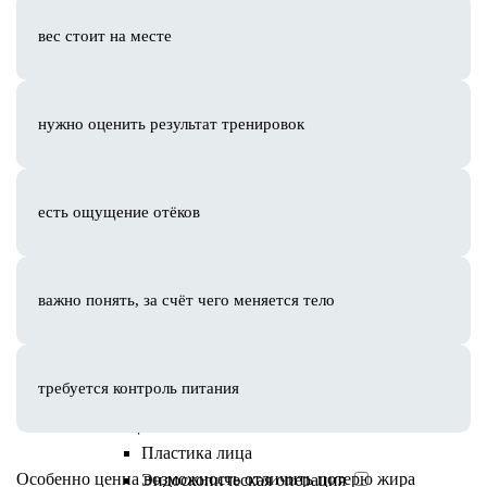
Уходовые процедуры
вес стоит на месте
Пилинги
Пилинг PRX-T33
Пилинг Биорепил
нужно оценить результат тренировок
Миндальный пилинг
Чистка лица
Комбинированная чистка
Постковидное восстановление кожи и
есть ощущение отёков
волос
Лечение акне
Экзосомальная терапия
важно понять, за счёт чего меняется тело
Консультация косметолога
Результаты процедур
Стоимость услуг
требуется контроль питания
Пластическая хирургия
Лицо
Пластика лица
Особенно ценна возможность отличить потерю жира
Эндоскопическая операция