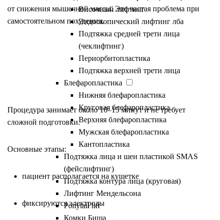
от снижения мышечной массы. Это частая проблема при
Височный лифтинг
самостоятельном похудении.
Эндоскопический лифтинг лба
Подтяжка средней трети лица
(чеклифтинг)
Периорбитопластика
Подтяжка верхней трети лица
Как проходит диагностика
Блефаропластика
Нижняя блефаропластика
Круговая блефаропластика
Процедура занимает около 10–15 минут и не требует
Верхняя блефаропластика
сложной подготовки.
Мужская блефаропластика
Кантопластика
Основные этапы:
Подтяжка лица и шеи пластикой SMAS
(фейслифтинг)
пациент располагается на кушетке
Подтяжка контура лица (круговая)
Лифтинг Мендельсона
фиксируются электроды
Ponytail lift
Комки Биша