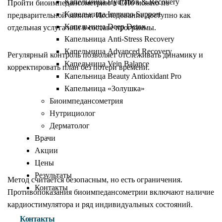
Капельница Hydration & Recovery
Пройти биоимпедансометрию в СПб можно по
Капельница Immuno Support
предварительной записи. Исследование доступно как
Капельница Deep Detox
отдельная услуга или в составе программы.
Капельница Anti-Stress Recovery
Капельница Advanced Recovery
Регулярный контроль позволяет отслеживать динамику и
Капельница Vein Balance
корректировать план без потери времени.
Капельница Beauty Antioxidant Pro
Капельница «Золушка»
Биоимпедансометрия
Нутрициолог
Ограничения и
Дерматолог
Врачи
рекомендации
Акции
Цены
Результаты
Метод считается безопасным, но есть ограничения.
Контакты
Противопоказания биоимпедансометрии включают наличие
кардиостимулятора и ряд индивидуальных состояний.
Контакты