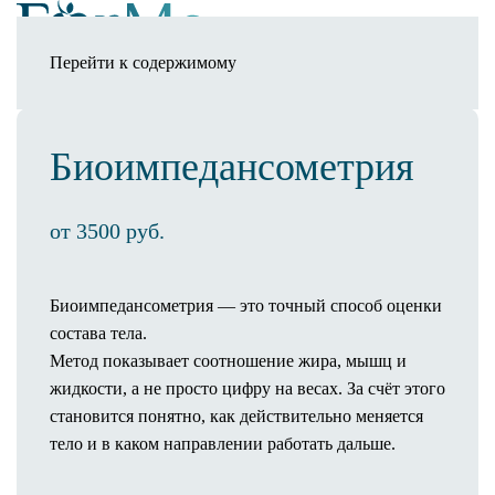
Перейти к содержимому
Записаться
Клиника
Биоимпедансометрия
О клинике
Оснащение клиники
3D-тур по клинике
от 3500 руб.
Новости
Статьи
Биоимпедансометрия — это точный способ оценки
Отзывы
состава тела.
Операционный процесс
Метод показывает соотношение жира, мышц и
Пребывание в палате
жидкости, а не просто цифру на весах. За счёт этого
Предоперационное обследование
становится понятно, как действительно меняется
Как проходит операция
тело и в каком направлении работать дальше.
Анестезия
Полезная информация