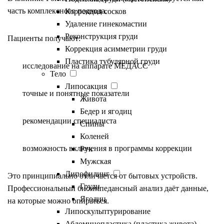
часть комплексного подхода.
Коррекция сосков
Удаление гинекомастии
Реконструкция груди
Пациенты получают:
Коррекция асимметрии груди
Пластика тубулярной груди
исследование на аппарате МЕДАСС
Тело
Липосакция
точные и понятные показатели
Живота
Бедер и ягодиц
рекомендации специалиста
Спины
Коленей
возможность включения в программы коррекции
Рук
Мужская
Липофилинг
Это принципиально отличается от бытовых устройств.
Груди
Профессиональный биоимпедансный анализ даёт данные,
Ягодиц
на которые можно опираться.
Липоскульптурирование
Абдоминопластика (пластика живота)