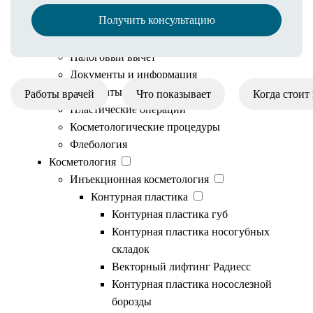
Иногородним пациентам
Получить консультацию
Онлайн оплата
Рассрочка
Налоговый вычет
Документы и информация
Результаты
Работы врачей
Что показывает
Когда стоит
Пластические операции
Косметологические процедуры
Флебология
Косметология
В клинике ForMe
Инъекционная косметология
Контурная пластика
проводится анализ состава
Контурная пластика губ
Контурная пластика носогубных
тела на аппарате
складок
Векторный лифтинг Радиесс
МЕДАСС. Это
Контурная пластика носослезной
борозды
медицинская система,