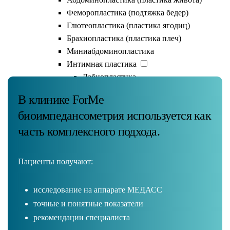
Феморопластика (подтяжка бедер)
Глютеопластика (пластика ягодиц)
Брахиопластика (пластика плеч)
Почему выбирают ForMe
Миниабдоминопластика
Интимная пластика
Лабиопластика
Mommy Makeover
В клинике ForMe
Ушивание диастаза
биоимпедансометрия используется как
Бодилифтинг
Удаление шрамов и рубцов
часть комплексного подхода.
Прием пластического хирурга
Оснащение клиники
Пациенты получают:
Реабилитация после операций
Косметология в операционной
исследование на аппарате МЕДАСС
Результаты операций
точные и понятные показатели
Стоимость услуг
рекомендации специалиста
Флебология