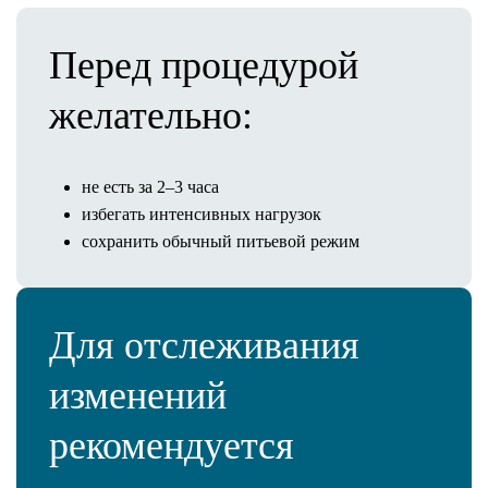
+7 (812) 209-0-209
Перед процедурой
Адрес
желательно:
Санкт-Петербург
Средний проспект ВО, 2В
Пн-Вc: с 08:00 до 21.00
не есть за 2–3 часа
избегать интенсивных нагрузок
сохранить обычный питьевой режим
Для отслеживания
изменений
рекомендуется