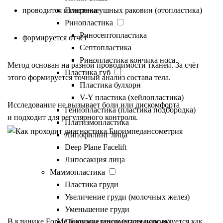
Пластика ушных раковин (отопластика)
проводится измерение
Ринопластика
Риносептопластика
формируется отчёт
Септопластика
Ринопластика кончика носа
Метод основан на разной проводимости тканей. За счёт
Пластика губ
этого формируется точный анализ состава тела.
Пластика булхорн
V-Y пластика (хейлопластика)
Исследование не вызывает боли или дискомфорта
Гениопластика (пластика подбородка)
и подходит для регулярного контроля.
Платизмопластика
Липофилинг лица
Deep Plane Facelift
Липосакция лица
Маммопластика
Как читать результаты
Пластика груди
Увеличение груди (молочных желез)
Уменьшение груди
В клинике ForMe биоимпедансометрия используется как
Подтяжка груди (мастопексия)