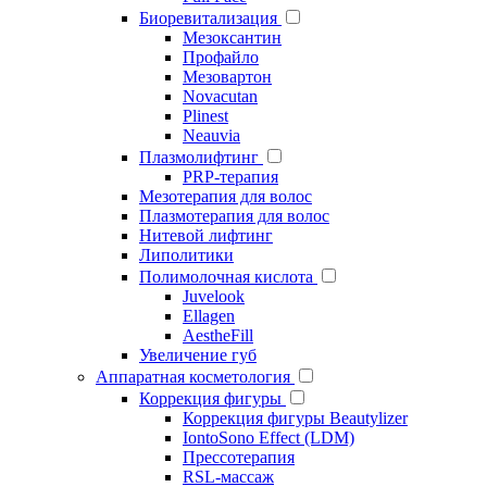
Биоревитализация
Мезоксантин
Профайло
Мезовартон
Novacutan
Plinest
Neauvia
Плазмолифтинг
PRP-терапия
Мезотерапия для волос
Плазмотерапия для волос
Нитевой лифтинг
Липолитики
Полимолочная кислота
Juvelook
Ellagen
AestheFill
Увеличение губ
Аппаратная косметология
Коррекция фигуры
Коррекция фигуры Beautylizer
IontoSono Effect (LDM)
Прессотерапия
RSL-массаж