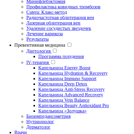
Минифлебэктомия
Профилактика ковидных тромбозов
Cutera: Клакс-метод
Радиочастотная облитерация вен
Лазерная облитерация вен
Удаление сосудистых звездочек
Лечение варикоза
Результаты
Превентивная медицина
Диетология
Программа похудения
IV-терапия
Капельница Energy Boost
Капельница Hydration & Recovery
Капельница Immuno Support
Капельница Deep Detox
Капельница Anti-Stress Recovery
Капельница Advanced Recovery
Капельница Vein Balance
Капельница Beauty Antioxidant Pro
Капельница «Золушка»
Биоимпедансометрия
Нутрициолог
Дерматолог
Врачи