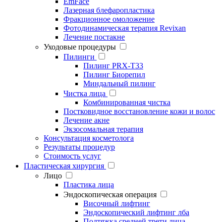
EmFace
Лазерная блефаропластика
Фракционное омоложение
Фотодинамическая терапия Revixan
Лечение постакне
Уходовые процедуры
Пилинги
Пилинг PRX-T33
Пилинг Биорепил
Миндальный пилинг
Чистка лица
Комбинированная чистка
Постковидное восстановление кожи и волос
Лечение акне
Экзосомальная терапия
Консультация косметолога
Результаты процедур
Стоимость услуг
Пластическая хирургия
Лицо
Пластика лица
Эндоскопическая операция
Височный лифтинг
Эндоскопический лифтинг лба
Подтяжка средней трети лица