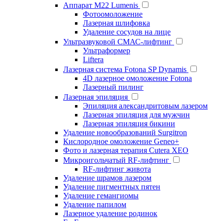
Аппарат М22 Lumenis
Фотоомоложение
Лазерная шлифовка
Удаление сосудов на лице
Ультразвуковой СМАС-лифтинг
Ультраформер
Liftera
Лазерная система Fotona SP Dynamis
4D лазерное омоложение Fotona
Лазерный пилинг
Лазерная эпиляция
Эпиляция александритовым лазером
Лазерная эпиляция для мужчин
Лазерная эпиляция бикини
Удаление новообразований Surgitron
Кислородное омоложение Geneo+
Фото и лазерная терапия Cutera XEO
Микроигольчатый RF-лифтинг
RF-лифтинг живота
Удаление шрамов лазером
Удаление пигментных пятен
Удаление гемангиомы
Удаление папилом
Лазерное удаление родинок