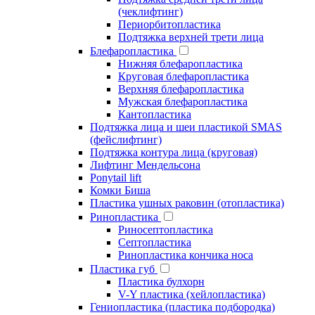
(чеклифтинг)
Периорбитопластика
Подтяжка верхней трети лица
Блефаропластика
Нижняя блефаропластика
Круговая блефаропластика
Верхняя блефаропластика
Мужская блефаропластика
Кантопластика
Подтяжка лица и шеи пластикой SMAS
(фейслифтинг)
Подтяжка контура лица (круговая)
Лифтинг Мендельсона
Ponytail lift
Комки Биша
Пластика ушных раковин (отопластика)
Ринопластика
Риносептопластика
Септопластика
Ринопластика кончика носа
Пластика губ
Пластика булхорн
V-Y пластика (хейлопластика)
Гениопластика (пластика подбородка)