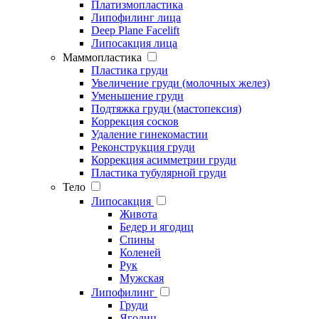
Платизмопластика
Липофилинг лица
Deep Plane Facelift
Липосакция лица
Маммопластика
Пластика груди
Увеличение груди (молочных желез)
Уменьшение груди
Подтяжка груди (мастопексия)
Коррекция сосков
Удаление гинекомастии
Реконструкция груди
Коррекция асимметрии груди
Пластика тубулярной груди
Тело
Липосакция
Живота
Бедер и ягодиц
Спины
Коленей
Рук
Мужская
Липофилинг
Груди
Ягодиц