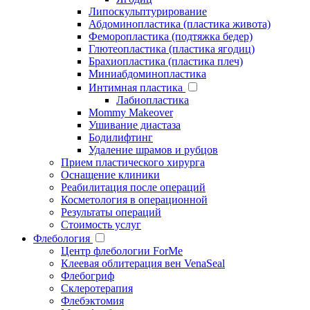
Липоскульптурирование
Абдоминопластика (пластика живота)
Феморопластика (подтяжка бедер)
Глютеопластика (пластика ягодиц)
Брахиопластика (пластика плеч)
Миниабдоминопластика
Интимная пластика
Лабиопластика
Mommy Makeover
Ушивание диастаза
Бодилифтинг
Удаление шрамов и рубцов
Прием пластического хирурга
Оснащение клиники
Реабилитация после операций
Косметология в операционной
Результаты операций
Стоимость услуг
Флебология
Центр флебологии ForMe
Клеевая облитерация вен VenaSeal
Флебогриф
Склеротерапия
Флебэктомия