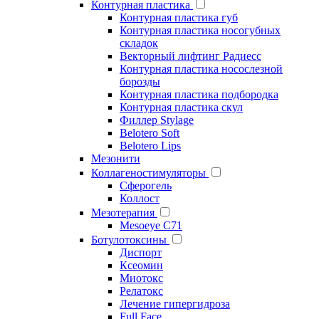
Контурная пластика
Контурная пластика губ
Контурная пластика носогубных
складок
Векторный лифтинг Радиесс
Контурная пластика носослезной
борозды
Контурная пластика подбородка
Контурная пластика скул
Филлер Stylage
Belotero Soft
Belotero Lips
Мезонити
Коллагеностимуляторы
Сферогель
Коллост
Мезотерапия
Mesoeye C71
Ботулотоксины
Диспорт
Ксеомин
Миотокс
Релатокс
Лечение гипергидроза
Full Face