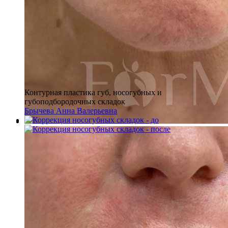
Контурная пластика губ, носогубных и
губоподбородочных складок
Брычева Анна Валерьевна