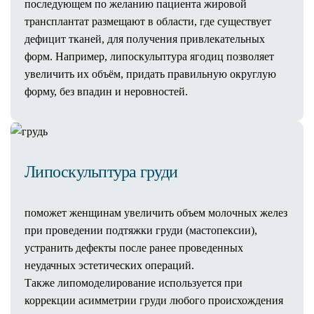
последующем по желанию пациента жировой
Фотодинамическая терапия Revixan
трансплантат размещают в области, где существует
Лечение постакне
дефицит тканей, для получения привлекательных
Уходовые процедуры
форм. Например, липоскульптура ягодиц позволяет
Пилинги
увеличить их объём, придать правильную округлую
Пилинг PRX-T33
форму, без впадин и неровностей.
Пилинг Биорепил
Миндальный пилинг
Чистка лица
Комбинированная чистка
Постковидное восстановление кожи и
Липоскульптура груди
волос
Лечение акне
поможет женщинам увеличить объем молочных желез
Экзосомальная терапия
при проведении подтяжки груди (мастопексии),
Консультация косметолога
устранить дефекты после ранее проведенных
Результаты процедур
неудачных эстетических операций.
Стоимость услуг
Также липомоделирование используется при
Пластическая хирургия
коррекции асимметрии груди любого происхождения
Лицо