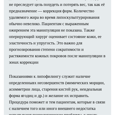
Липоскульптурирование
не преследует цель похудеть и потерять вес, так как её
Абдоминопластика (пластика живота)
предназначение — коррекция форм. Количество
Феморопластика (подтяжка бедер)
удаляемого жира во время липоскульптурирования
Глютеопластика (пластика ягодиц)
обычно невелико. Пациентам с выраженным
Брахиопластика (пластика плеч)
ожирением эта манипуляция не показана. Также
Миниабдоминопластика
оперирующий хирург оценивает состояние кожи, ее
Интимная пластика
эластичность и упругость. Это важно для
Лабиопластика
прогнозирования степени сократимости и
Mommy Makeover
растяжимости кожных покровов после манипуляции в
Ушивание диастаза
зонах коррекции
Бодилифтинг
Удаление шрамов и рубцов
Показаниями к липофилингу служит наличие
Прием пластического хирурга
определеннывх несовершенств (мимических морщин,
Оснащение клиники
асимметрии лица, старения кистей рук, неидеальная
Реабилитация после операций
форма ягодиц и др.) и желание их исправить.
Косметология в операционной
Процедура поможет и тем пациентам, которые в связи
Результаты операций
с наличием того или иного внешнего недостатка
Стоимость услуг
испытывают психологические проблемы, к числу