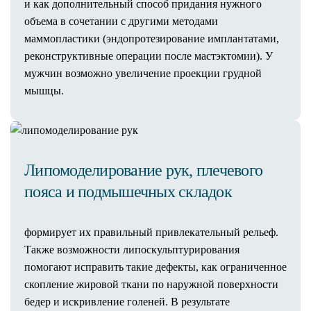
и как дополнительный способ придания нужного
Пластика лица
объема в сочетании с другими методами
Эндоскопическая операция
маммопластики (эндопротезирование имплантатами,
Височный лифтинг
реконструктивные операции после мастэктомии). У
Эндоскопический лифтинг лба
мужчин возможно увеличение проекции грудной
Подтяжка средней трети лица
мышцы.
(чеклифтинг)
Периорбитопластика
Подтяжка верхней трети лица
Блефаропластика
Нижняя блефаропластика
Липомоделирование рук, плечевого
Круговая блефаропластика
пояса и подмышечных складок
Верхняя блефаропластика
Мужская блефаропластика
формирует их правильный привлекательный рельеф.
Кантопластика
Также возможности липоскульптурирования
Подтяжка лица и шеи пластикой SMAS
помогают исправить такие дефекты, как ограниченное
(фейслифтинг)
скопление жировой ткани по наружной поверхности
Подтяжка контура лица (круговая)
бедер и искривление голеней. В результате
Лифтинг Мендельсона