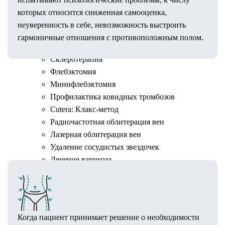
Флебология
которых относится сниженная самооценка,
Центр флебологии ForMe
неуверенность в себе, невозможность выстроить
Клеевая облитерация вен VenaSeal
гармоничные отношения с противоположным полом.
Флебогриф
Склеротерапия
Флебэктомия
Минифлебэктомия
Профилактика ковидных тромбозов
Подготовка к
Cutera: Клакс-метод
Радиочастотная облитерация вен
липомоделированию
Лазерная облитерация вен
Удаление сосудистых звездочек
Лечение варикоза
Результаты
Превентивная медицина
Диетология
Программа похудения
Когда пациент принимает решение о необходимости
IV-терапия