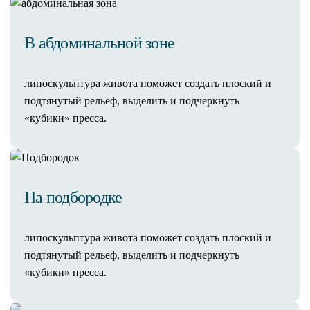
AestheFill
Увеличение губ
Аппаратная косметология
В абдоминальной зоне
Коррекция фигуры
Коррекция фигуры Beautylizer
липоскульптура живота поможет создать плоский и
IontoSono Effect (LDM)
подтянутый рельеф, выделить и подчеркнуть
Прессотерапия
«кубики» пресса.
RSL-массаж
Аппарат М22 Lumenis
Фотоомоложение
Лазерная шлифовка
Удаление сосудов на лице
На подбородке
Ультразвуковой СМАС-лифтинг
Ультраформер
липоскульптура живота поможет создать плоский и
Liftera
подтянутый рельеф, выделить и подчеркнуть
Лазерная система Fotona SP Dynamis
«кубики» пресса.
4D лазерное омоложение Fotona
Лазерный пилинг