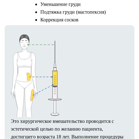
котором оперирующий хирург выступает в
Уменьшение груди
роли скульптора тела.
Подтяжка груди (мастопексия)
Коррекция сосков
Удаление гинекомастии
Реконструкция груди
Коррекция асимметрии груди
Пластика тубулярной груди
Тело
Липосакция
Живота
Бедер и ягодиц
Спины
Коленей
Рук
Мужская
Липофилинг
Это хирургическое вмешательство проводится с
Груди
эстетической целью по желанию пациента,
Ягодиц
достигшего возраста 18 лет. Выполнение процедуры