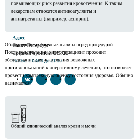
повышающих риск развития кровотечения. К таким
Контакты
лекарствам относятся антикоагулянты и
+7 (812) 209-0-209
антиагреганты (например, аспирин).
Адрес
Обследование и основные анализы перед процедурой
Санкт-Петербург
После консультации хирурга пациент проходит
Средний проспект ВО, 2В
обследование для исключения возможных
Пн-Вc: с 08:00 до 21.00
противопоказаний к оперативному лечению, что позволяет
провести комплексную оценку состояния здоровья. Обычно
назначается:
Общий клинический анализ крови и мочи