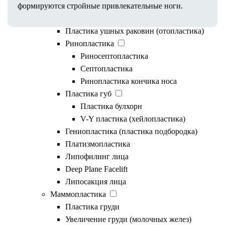
формируются стройные привлекательные ноги.
Ponytail lift
Комки Биша
Пластика ушных раковин (отопластика)
Ринопластика
Риносептопластика
Септопластика
Кому показана операция
Ринопластика кончика носа
Пластика губ
Пластика булхорн
Липоскульптурирование подходит
V-Y пластика (хейлопластика)
клиентам, которые желают добиться
Гениопластика (пластика подбородка)
Платизмопластика
гармоничного пропорционального тела за
Липофилинг лица
счет корректировки избытка или
Deep Plane Facelift
недостатка жировой ткани в различных
Липосакция лица
областях. При этом для данного метода
Маммопластика
Пластика груди
характерен комплексный подход, при
Увеличение груди (молочных желез)