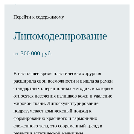
Перейти к содержимому
Липомоделиро­вание
Записаться
Клиника
от 300 000 руб.
О клинике
Оснащение клиники
В настоящее время пластическая хирургия
3D-тур по клинике
расширила свои возможности и вышла за рамки
Новости
стандартных операционных методик, к которым
Статьи
относятся иссечения излишков кожи и удаление
Отзывы
жировой ткани. Липоскульптурирование
Операционный процесс
подразумевает комплексный подход к
Пребывание в палате
формированию красивого и гармонично
Предоперационное обследование
сложенного тела, это современный тренд в
Как проходит операция
развитии эстетической медицины.
Анестезия