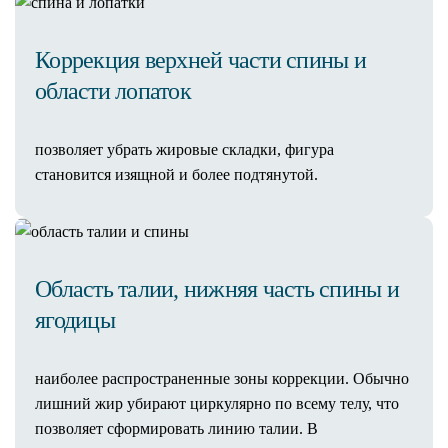
Лазерная эпиляция
Эпиляция александритовым
лазером
Коррекция верхней части спины и
Лазерная эпиляция для мужчин
области лопаток
Лазерная эпиляция бикини
Удаление новообразований Surgitron
позволяет убрать жировые складки, фигура
Кислородное омоложение Geneo+
становится изящной и более подтянутой.
Фото и лазерная терапия Cutera XEO
Микроигольчатый RF-лифтинг
RF-лифтинг живота
Удаление шрамов лазером
Удаление пигментных пятен
Область талии, нижняя часть спины и
Удаление гемангиомы
ягодицы
Удаление папилом
Лазерное удаление родинок
наиболее распространенные зоны коррекции. Обычно
EmFace
лишний жир убирают циркулярно по всему телу, что
Лазерная блефаропластика
позволяет сформировать линию талии. В
Фракционное омоложение