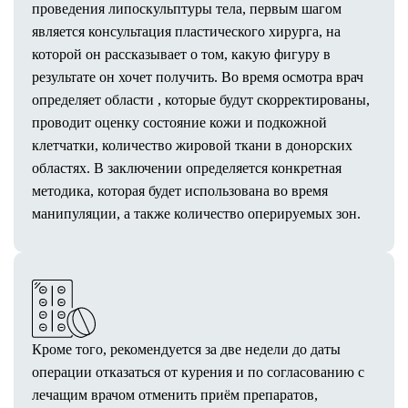
проведения липоскульптуры тела, первым шагом
Капельница Energy Boost
является консультация пластического хирурга, на
Капельница Hydration & Recovery
которой он рассказывает о том, какую фигуру в
Капельница Immuno Support
результате он хочет получить. Во время осмотра врач
Капельница Deep Detox
определяет области , которые будут скорректированы,
Капельница Anti-Stress Recovery
проводит оценку состояние кожи и подкожной
Капельница Advanced Recovery
клетчатки, количество жировой ткани в донорских
Капельница Vein Balance
областях. В заключении определяется конкретная
Капельница Beauty Antioxidant Pro
методика, которая будет использована во время
Капельница «Золушка»
манипуляции, а также количество оперируемых зон.
Биоимпедансометрия
Нутрициолог
Дерматолог
Врачи
Акции
Цены
Кроме того, рекомендуется за две недели до даты
Результаты
операции отказаться от курения и по согласованию с
Контакты
лечащим врачом отменить приём препаратов,