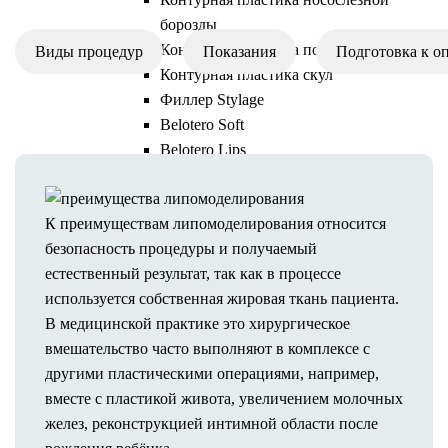
борозды
Контурная пластика подбородка
Виды процедур
Показания
Подготовка к о
Контурная пластика скул
Филлер Stylage
Belotero Soft
Belotero Lips
Мезонити
Коллагеностимуляторы
К преимуществам липомоделирования относится
Сферогель
безопасность процедуры и получаемый
Коллост
естественный результат, так как в процессе
Мезотерапия
используется собственная жировая ткань пациента.
Mesoeye C71
В медицинской практике это хирургическое
Ботулотоксины
вмешательство часто выполняют в комплексе с
Диспорт
другими пластическими операциями, например,
Ксеомин
вместе с пластикой живота, увеличением молочных
Миотокс
желез, реконструкцией интимной области после
Релатокс