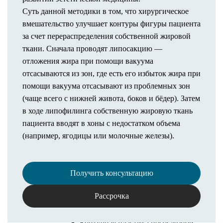
Суть данной методики в том, что хирургическое
Полезная информация
вмешательство улучшает контуры фигуры пациента
Иногородним пациентам
за счет перераспределения собственной жировой
Онлайн оплата
ткани. Сначала проводят липосакцию —
Рассрочка
отложения жира при помощи вакуума
Налоговый вычет
отсасываются из зон, где есть его избыток жира при
Документы и информация
помощи вакуума отсасывают из проблемных зон
Результаты
(чаще всего с нижней живота, боков и бёдер). Затем
Пластические операции
в ходе липофилинга собственную жировую ткань
Косметологические процедуры
пациента вводят в хоны с недостатком объема
Флебология
(например, ягодицы или молочные железы).
Косметология
Инъекционная косметология
Контурная пластика
Получить консультацию
Контурная пластика губ
Контурная пластика носогубных
Рассрочка
складок
Векторный лифтинг Радиесс
Контурная пластика носослезной