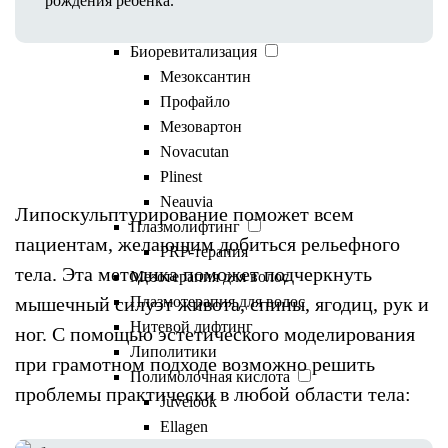
рождения ребёнка.
Лечение гипергидроза
Full Face
Биоревитализация
Мезоксантин
Профайло
Мезовартон
Виды процедуры
Novacutan
Plinest
Neauvia
Липоскульптурирование поможет всем
Плазмолифтинг
пациентам, желающим добиться рельефного
PRP-терапия
тела. Эта методика поможет подчеркнуть
Мезотерапия для волос
мышечный силуэт живота, спины, ягодиц, рук и
Плазмотерапия для волос
Нитевой лифтинг
ног. С помощью эстетического моделирования
Липолитики
при грамотном подходе возможно решить
Полимолочная кислота
проблемы практически в любой области тела:
Juvelook
Ellagen