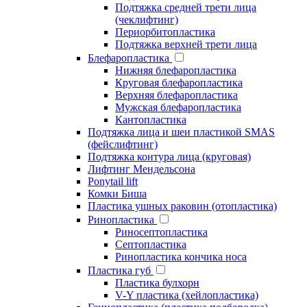
Подтяжка средней трети лица
(чеклифтинг)
Периорбитопластика
Подтяжка верхней трети лица
Блефаропластика
Нижняя блефаропластика
Круговая блефаропластика
Верхняя блефаропластика
Мужская блефаропластика
Кантопластика
Подтяжка лица и шеи пластикой SMAS
(фейслифтинг)
Подтяжка контура лица (круговая)
Лифтинг Мендельсона
Ponytail lift
Комки Биша
Пластика ушных раковин (отопластика)
Ринопластика
Риносептопластика
Септопластика
Ринопластика кончика носа
Пластика губ
Пластика булхорн
V-Y пластика (хейлопластика)