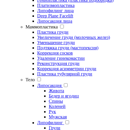
Гениопластика (пластика подбородка)
Платизмопластика
Липофилинг лица
Deep Plane Facelift
Липосакция лица
Маммопластика
Пластика груди
Увеличение груди (молочных желез)
Уменьшение груди
Подтяжка груди (мастопексия)
Коррекция сосков
Удаление гинекомастии
Реконструкция груди
Коррекция асимметрии груди
Пластика тубулярной груди
Тело
Липосакция
Живота
Бедер и ягодиц
Спины
Коленей
Рук
Мужская
Липофилинг
Груди