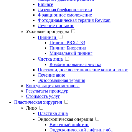
EmFace
Лазерная блефаропластика
Фракционное омоложение
Фотодинамическая терапия Revixan
Лечение постакне
Уходовые процедуры
Пилинги
Пилинг PRX-T33
Пилинг Биорепил
Миндальный пилинг
Чистка лица
Комбинированная чистка
Постковидное восстановление кожи и волос
Лечение акне
Экзосомальная терапия
Консультация косметолога
Результаты процедур
Стоимость услуг
Пластическая хирургия
Лицо
Пластика лица
Эндоскопическая операция
Височный лифтинг
Эндоскопический лифтинг лба