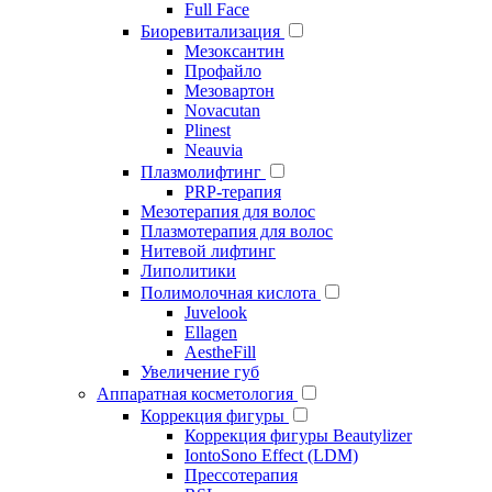
Full Face
Биоревитализация
Мезоксантин
Профайло
Мезовартон
Novacutan
Plinest
Neauvia
Плазмолифтинг
PRP-терапия
Мезотерапия для волос
Плазмотерапия для волос
Нитевой лифтинг
Липолитики
Полимолочная кислота
Juvelook
Ellagen
AestheFill
Увеличение губ
Аппаратная косметология
Коррекция фигуры
Коррекция фигуры Beautylizer
IontoSono Effect (LDM)
Прессотерапия