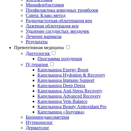
Минифлебэктомия
Профилактика ковидных тромбозов
Cutera: Клакс-метод
Радиочастотная облитерация вен
Лазерная облитерация вен
Удаление сосудистых звездочек
Лечение варикоза
Результаты
Превентивная медицина
Диетология
Программа похудения
IV-терапия
Капельница Energy Boost
Капельница Hydration & Recovery
Капельница Immuno Support
Капельница Deep Detox
Капельница Anti-Stress Recovery
Капельница Advanced Recovery
Капельница Vein Balance
Капельница Beauty Antioxidant Pro
Капельница «Золушка»
Биоимпедансометрия
Нутрициолог
Дерматолог