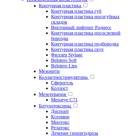
Контурная пластика
Контурная пластика губ
Контурная пластика носогубных
складок
Векторный лифтинг Радиесс
Контурная пластика носослезной
борозды
Контурная пластика подбородка
Контурная пластика скул
Филлер Stylage
Belotero Soft
Belotero Lips
Мезонити
Коллагеностимуляторы
Сферогель
Коллост
Мезотерапия
Mesoeye C71
Ботулотоксины
Диспорт
Ксеомин
Миотокс
Релатокс
Лечение гипергидроза