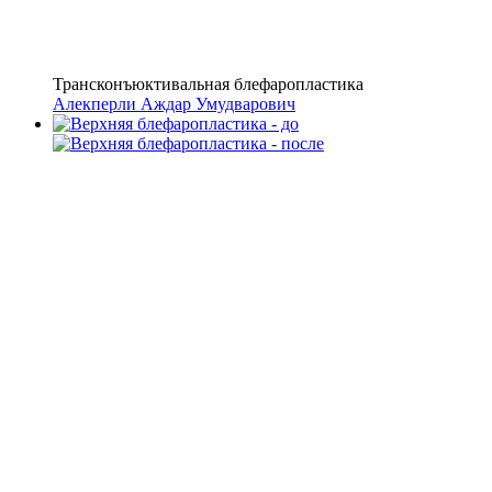
Трансконъюктивальная блефаропластика
Алекперли Аждар Умудварович