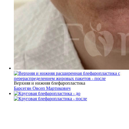
Верхняя и нижняя блефаропластика
Барсегян Овсеп Мартикович