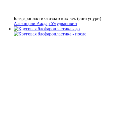
Блефаропластика азиатских век (сингупури)
Алекперли Аждар Умудварович