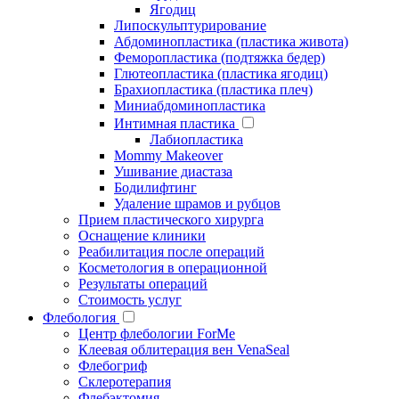
Ягодиц
Липоскульптурирование
Абдоминопластика (пластика живота)
Феморопластика (подтяжка бедер)
Глютеопластика (пластика ягодиц)
Брахиопластика (пластика плеч)
Миниабдоминопластика
Интимная пластика
Лабиопластика
Mommy Makeover
Ушивание диастаза
Бодилифтинг
Удаление шрамов и рубцов
Прием пластического хирурга
Оснащение клиники
Реабилитация после операций
Косметология в операционной
Результаты операций
Стоимость услуг
Флебология
Центр флебологии ForMe
Клеевая облитерация вен VenaSeal
Флебогриф
Склеротерапия
Флебэктомия