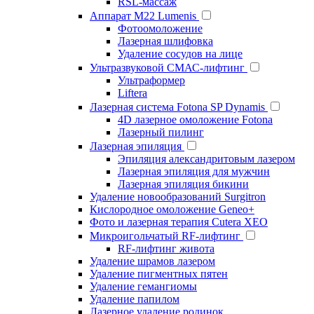
RSL-массаж
Аппарат М22 Lumenis
Фотоомоложение
Лазерная шлифовка
Удаление сосудов на лице
Ультразвуковой СМАС-лифтинг
Ультраформер
Liftera
Лазерная система Fotona SP Dynamis
4D лазерное омоложение Fotona
Лазерный пилинг
Лазерная эпиляция
Эпиляция александритовым лазером
Лазерная эпиляция для мужчин
Лазерная эпиляция бикини
Удаление новообразований Surgitron
Кислородное омоложение Geneo+
Фото и лазерная терапия Cutera XEO
Микроигольчатый RF-лифтинг
RF-лифтинг живота
Удаление шрамов лазером
Удаление пигментных пятен
Удаление гемангиомы
Удаление папилом
Лазерное удаление родинок