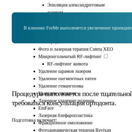
Эпиляция александритовым
лазером
Лазерная эпиляция для мужчин
Лазерная эпиляция бикини
В клинике ForMe выполняется увеличение проекции
Удаление новообразований Surgitron
Кислородное омоложение Geneo+
Фото и лазерная терапия Cutera XEO
Микроигольчатый RF-лифтинг
RF-лифтинг живота
Подготовка к операции
Удаление шрамов лазером
Удаление пигментных пятен
Удаление гемангиомы
Процедура выполняется после тщательной
Удаление папилом
Лазерное удаление родинок
требоваться консультация ортодонта.
EmFace
Лазерная блефаропластика
Подготовка включает:
Фракционное омоложение
Фотодинамическая терапия Revixan