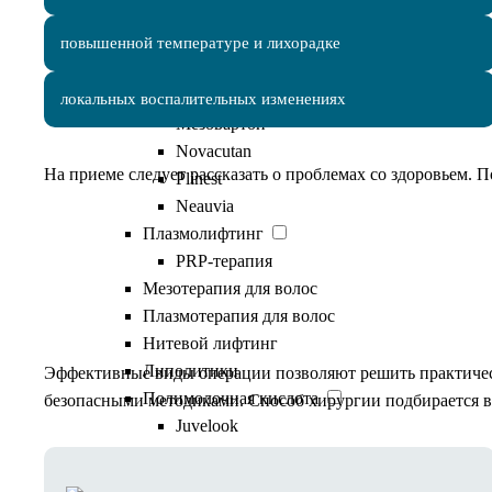
Full Face
Биоревитализация
повышенной температуре и лихорадке
Мезоксантин
Профайло
локальных воспалительных изменениях
Мезовартон
Novacutan
На приеме следует рассказать о проблемах со здоровьем. 
Plinest
Neauvia
Плазмолифтинг
PRP-терапия
Виды операции
Мезотерапия для волос
Плазмотерапия для волос
Нитевой лифтинг
Липолитики
Эффективные виды операции позволяют решить практическ
Полимолочная кислота
безопасными методиками. Способ хирургии подбирается в
Juvelook
Ellagen
AestheFill