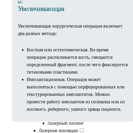
Увеличение губ
Увеличивающая
Аппаратная косметология
Коррекция фигуры
Увеличивающая хирургическая операция включает
Коррекция фигуры Beautylizer
два разных метода:
IontoSono Effect (LDM)
Прессотерапия
RSL-массаж
Костная или остеотомическая. Во время
Аппарат М22 Lumenis
операции распиливается кость, смещается
Фотоомоложение
определенный фрагмент, после чего фиксируется
Лазерная шлифовка
титановыми пластинами.
Удаление сосудов на лице
Имплантационная. Операция может
Ультразвуковой СМАС-лифтинг
выполняться с помощью перфорированных или
Ультраформер
текстурированных имплантатов. Можно
Liftera
провести работу имплантом из силикона или из
Лазерная система Fotona SP Dynamis
носового, реберного, ушного хряща пациента.
4D лазерное омоложение Fotona
Лазерный пилинг
Лазерная эпиляция