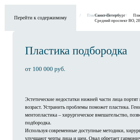
Санкт-Петербург
ForMe
Пластическая хирургия
Пластика лица и шеи
Пла
Перейти к содержимому
Средний проспект ВО, 2
Пластика подбородка
Клиника
О клинике
Оснащение клиники
от 100 000 руб.
3D-тур по клинике
Новости
Статьи
Отзывы
Эстетические недостатки нижней части лица портят
Операционный процесс
возраст. Устранить проблемы поможет пластика. Ген
Пребывание в палате
ментопластика – хирургическое вмешательство, поз
Предоперационное обследование
подбородка.
Как проходит операция
Используя современные доступные методики, хирург
Анестезия
улучшают черты лица и шеи. Овал обретает гармони