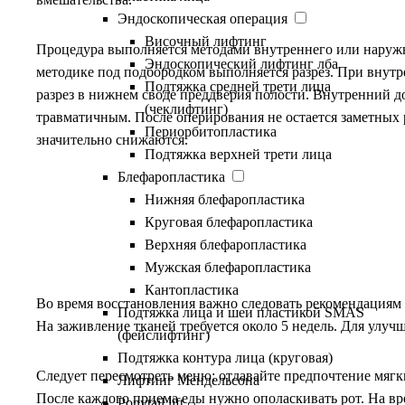
Эндоскопическая операция
Височный лифтинг
Процедура выполняется методами внутреннего или наруж
Эндоскопический лифтинг лба
методике под подбородком выполняется разрез. При внутр
Подтяжка средней трети лица
разрез в нижнем своде преддверия полости. Внутренний д
(чеклифтинг)
травматичным. После оперирования не остается заметных 
Периорбитопластика
значительно снижаются.
Подтяжка верхней трети лица
Блефаропластика
Нижняя блефаропластика
Круговая блефаропластика
Реабилитация
Верхняя блефаропластика
Мужская блефаропластика
Кантопластика
Во время восстановления важно следовать рекомендациям 
Подтяжка лица и шеи пластикой SMAS
На заживление тканей требуется около 5 недель. Для улу
(фейслифтинг)
Подтяжка контура лица (круговая)
Следует пересмотреть меню: отдавайте предпочтение мягк
Лифтинг Мендельсона
После каждого приема еды нужно ополаскивать рот. На вре
Ponytail lift