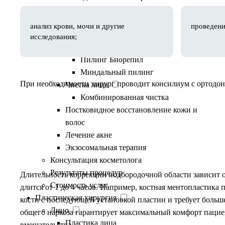
Лечение постакне
Уходовые процедуры
анализ крови, мочи и другие
проведени
Пилинги
исследования;
Пилинг PRX-T33
Пилинг Биорепил
Миндальный пилинг
При необходимости хирург проводит консилиум с ортодон
Чистка лица
Комбинированная чистка
Постковидное восстановление кожи и
волос
Лечение акне
Ход процедуры
Экзосомальная терапия
Консультация косметолога
Результаты процедур
Длительность коррекции подбородочной области зависит 
Стоимость услуг
длится от 1 до 4 часов. Например, костная ментопластика 
Пластическая хирургия
кости с последующей установкой пластин и требует боль
Лицо
общего наркоза гарантирует максимальный комфорт пацие
Пластика лица
вмешательства.