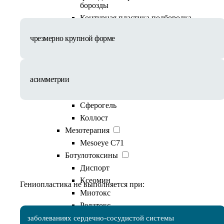
борозды
Контурная пластика подбородка
Контурная пластика скул
чрезмерно крупной форме
Филлер Stylage
Belotero Soft
Belotero Lips
асимметрии
Мезонити
Коллагеностимуляторы
Сферогель
Коллост
Мезотерапия
Mesoeye C71
Противопоказания
Ботулотоксины
Диспорт
Ксеомин
Гениопластика не выполняется при:
Миотокс
Релатокс
Лечение гипергидроза
заболеваниях сердечно-сосудистой системы