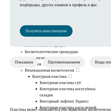
Полезная информация
подбородка, других изъянов в профиль и фас.
Иногородним пациентам
Онлайн оплата
Рассрочка
Налоговый вычет
Получить консультацию
Документы и информация
Результаты
Пластические операции
Косметологические процедуры
Флебология
Показания
Противопоказания
Виды оп
Косметология
Инъекционная косметология
Контурная пластика
Контурная пластика губ
Контурная пластика носогубных
Показания
складок
Векторный лифтинг Радиесс
Контурная пластика носослезной
Пластика может проводиться при выявлении косметически