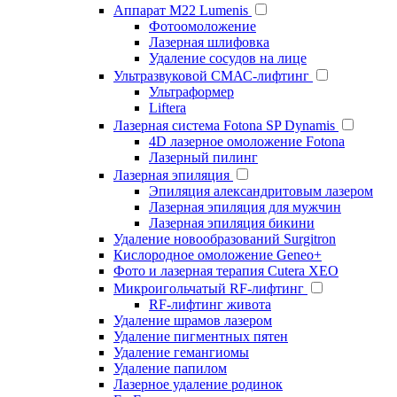
Аппарат М22 Lumenis
Фотоомоложение
Лазерная шлифовка
Удаление сосудов на лице
Ультразвуковой СМАС-лифтинг
Ультраформер
Liftera
Лазерная система Fotona SP Dynamis
4D лазерное омоложение Fotona
Лазерный пилинг
Лазерная эпиляция
Эпиляция александритовым лазером
Лазерная эпиляция для мужчин
Лазерная эпиляция бикини
Удаление новообразований Surgitron
Кислородное омоложение Geneo+
Фото и лазерная терапия Cutera XEO
Микроигольчатый RF-лифтинг
RF-лифтинг живота
Удаление шрамов лазером
Удаление пигментных пятен
Удаление гемангиомы
Удаление папилом
Лазерное удаление родинок