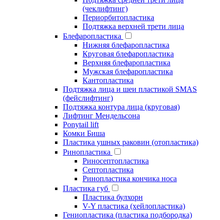
(чеклифтинг)
Периорбитопластика
Подтяжка верхней трети лица
Блефаропластика
Нижняя блефаропластика
Круговая блефаропластика
Верхняя блефаропластика
Мужская блефаропластика
Кантопластика
Подтяжка лица и шеи пластикой SMAS
(фейслифтинг)
Подтяжка контура лица (круговая)
Лифтинг Мендельсона
Ponytail lift
Комки Биша
Пластика ушных раковин (отопластика)
Ринопластика
Риносептопластика
Септопластика
Ринопластика кончика носа
Пластика губ
Пластика булхорн
V-Y пластика (хейлопластика)
Гениопластика (пластика подбородка)