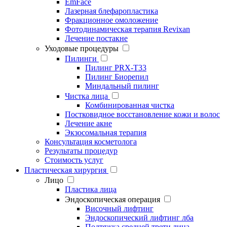
EmFace
Лазерная блефаропластика
Фракционное омоложение
Фотодинамическая терапия Revixan
Лечение постакне
Уходовые процедуры
Пилинги
Пилинг PRX-T33
Пилинг Биорепил
Миндальный пилинг
Чистка лица
Комбинированная чистка
Постковидное восстановление кожи и волос
Лечение акне
Экзосомальная терапия
Консультация косметолога
Результаты процедур
Стоимость услуг
Пластическая хирургия
Лицо
Пластика лица
Эндоскопическая операция
Височный лифтинг
Эндоскопический лифтинг лба
Подтяжка средней трети лица