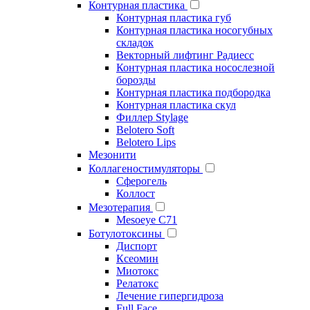
Контурная пластика
Контурная пластика губ
Контурная пластика носогубных
складок
Векторный лифтинг Радиесс
Контурная пластика носослезной
борозды
Контурная пластика подбородка
Контурная пластика скул
Филлер Stylage
Belotero Soft
Belotero Lips
Мезонити
Коллагеностимуляторы
Сферогель
Коллост
Мезотерапия
Mesoeye C71
Ботулотоксины
Диспорт
Ксеомин
Миотокс
Релатокс
Лечение гипергидроза
Full Face