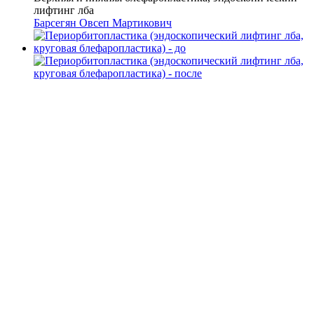
лифтинг лба
Барсегян Овсеп Мартикович