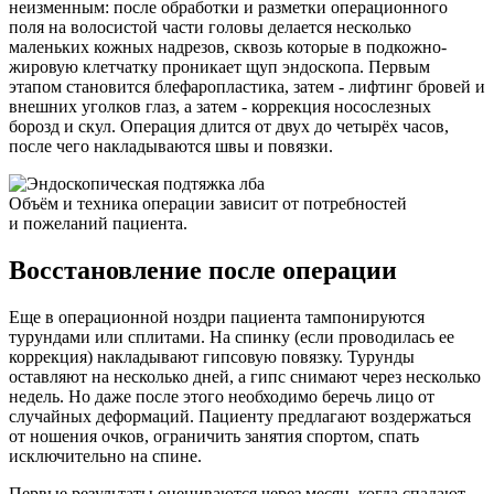
неизменным: после обработки и разметки операционного
поля на волосистой части головы делается несколько
маленьких кожных надрезов, сквозь которые в подкожно-
жировую клетчатку проникает щуп эндоскопа. Первым
этапом становится блефаропластика, затем - лифтинг бровей и
внешних уголков глаз, а затем - коррекция носослезных
борозд и скул. Операция длится от двух до четырёх часов,
после чего накладываются швы и повязки.
Объём и техника операции зависит от потребностей
и пожеланий пациента.
Восстановление после операции
Еще в операционной ноздри пациента тампонируются
турундами или сплитами. На спинку (если проводилась ее
коррекция) накладывают гипсовую повязку. Турунды
оставляют на несколько дней, а гипс снимают через несколько
недель. Но даже после этого необходимо беречь лицо от
случайных деформаций. Пациенту предлагают воздержаться
от ношения очков, ограничить занятия спортом, спать
исключительно на спине.
Первые результаты оцениваются через месяц, когда спадают