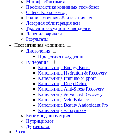
Минифлебэктомия
Профилактика ковидных тромбозов
Cutera: Клакс-метод
Радиочастотная облитерация вен
Лазерная облитерация вен
Удаление сосудистых звездочек
Лечение варикоза
Результаты
Превентивная медицина
Диетология
Программа похудения
IV-терапия
Капельница Energy Boost
Капельница Hydration & Recovery
Капельница Immuno Support
Капельница Deep Detox
Капельница Anti-Stress Recovery
Капельница Advanced Recovery
Капельница Vein Balance
Капельница Beauty Antioxidant Pro
Капельница «Золушка»
Биоимпедансометрия
Нутрициолог
Дерматолог
Врачи