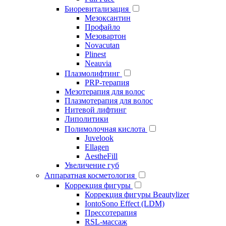
Биоревитализация
Мезоксантин
Профайло
Мезовартон
Novacutan
Plinest
Neauvia
Плазмолифтинг
PRP-терапия
Мезотерапия для волос
Плазмотерапия для волос
Нитевой лифтинг
Липолитики
Полимолочная кислота
Juvelook
Ellagen
AestheFill
Увеличение губ
Аппаратная косметология
Коррекция фигуры
Коррекция фигуры Beautylizer
IontoSono Effect (LDM)
Прессотерапия
RSL-массаж