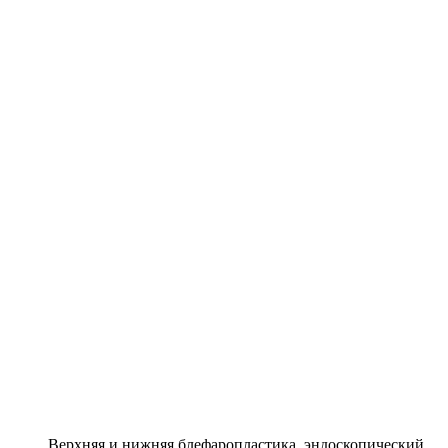
Верхняя и нижняя блефаропластика, эндоскопический