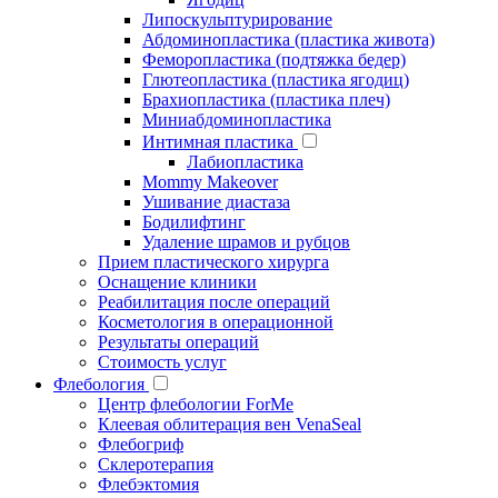
Липоскульптурирование
Абдоминопластика (пластика живота)
Феморопластика (подтяжка бедер)
Глютеопластика (пластика ягодиц)
Брахиопластика (пластика плеч)
Миниабдоминопластика
Интимная пластика
Лабиопластика
Mommy Makeover
Ушивание диастаза
Бодилифтинг
Удаление шрамов и рубцов
Прием пластического хирурга
Оснащение клиники
Реабилитация после операций
Косметология в операционной
Результаты операций
Стоимость услуг
Флебология
Центр флебологии ForMe
Клеевая облитерация вен VenaSeal
Флебогриф
Склеротерапия
Флебэктомия