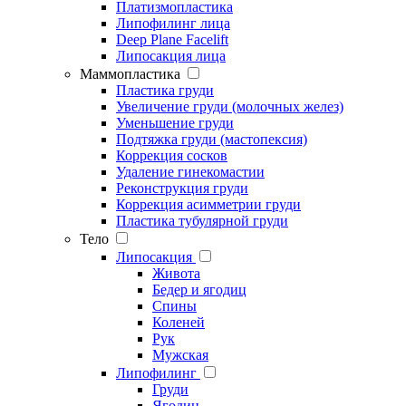
Платизмопластика
Липофилинг лица
Deep Plane Facelift
Липосакция лица
Маммопластика
Пластика груди
Увеличение груди (молочных желез)
Уменьшение груди
Подтяжка груди (мастопексия)
Коррекция сосков
Удаление гинекомастии
Реконструкция груди
Коррекция асимметрии груди
Пластика тубулярной груди
Тело
Липосакция
Живота
Бедер и ягодиц
Спины
Коленей
Рук
Мужская
Липофилинг
Груди
Ягодиц