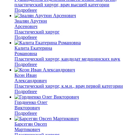
пластический хирург, врач высшей категории
Подробнее
Зиалян Арутюн
Арсенович
Пластический хирург
Подробнее
Калита Екатерина
Романовна
Пластический хирург, кандидат медицинских наук
Подробнее
Коэн Иван
Александрович
Пластический хирург, к.м.н., врач первой категории
Подробнее
Гордиенко Олег
Викторович
Подробнее
Барсегян Овсеп
Мартикович
Пластический хирург