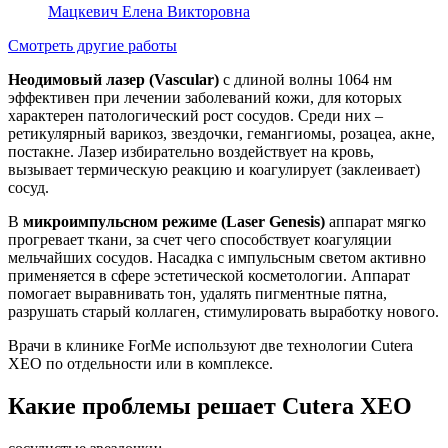
Мацкевич Елена Викторовна
Смотреть другие работы
Неодимовый лазер (Vascular)
с длиной волны 1064 нм
эффективен при лечении заболеваний кожи, для которых
характерен патологический рост сосудов. Среди них –
ретикулярный варикоз, звездочки, гемангиомы, розацеа, акне,
постакне. Лазер избирательно воздействует на кровь,
вызывает термическую реакцию и коагулирует (заклеивает)
сосуд.
В
микроимпульсном режиме (Laser Genesis)
аппарат мягко
прогревает ткани, за счет чего способствует коагуляции
мельчайших сосудов. Насадка с импульсным светом активно
применяется в сфере эстетической косметологии. Аппарат
помогает выравнивать тон, удалять пигментные пятна,
разрушать старый коллаген, стимулировать выработку нового.
Врачи в клинике ForMe используют две технологии Cutera
XEO по отдельности или в комплексе.
Какие проблемы решает Cutera XEO