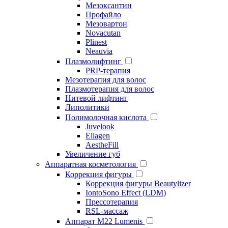
Мезоксантин
Профайло
Мезовартон
Novacutan
Plinest
Neauvia
Плазмолифтинг
PRP-терапия
Мезотерапия для волос
Плазмотерапия для волос
Нитевой лифтинг
Липолитики
Полимолочная кислота
Juvelook
Ellagen
AestheFill
Увеличение губ
Аппаратная косметология
Коррекция фигуры
Коррекция фигуры Beautylizer
IontoSono Effect (LDM)
Прессотерапия
RSL-массаж
Аппарат М22 Lumenis