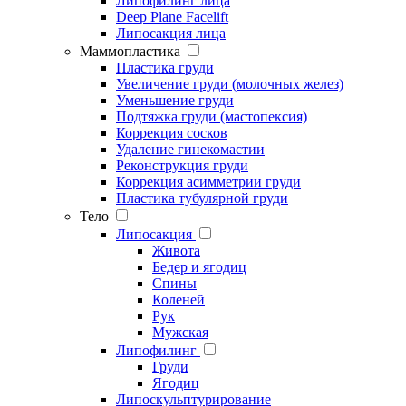
Липофилинг лица
Deep Plane Facelift
Липосакция лица
Маммопластика
Пластика груди
Увеличение груди (молочных желез)
Уменьшение груди
Подтяжка груди (мастопексия)
Коррекция сосков
Удаление гинекомастии
Реконструкция груди
Коррекция асимметрии груди
Пластика тубулярной груди
Тело
Липосакция
Живота
Бедер и ягодиц
Спины
Коленей
Рук
Мужская
Липофилинг
Груди
Ягодиц
Липоскульптурирование