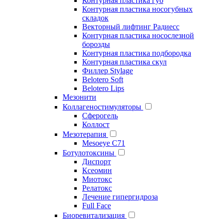
Контурная пластика губ
Контурная пластика носогубных
складок
Векторный лифтинг Радиесс
Контурная пластика носослезной
борозды
Контурная пластика подбородка
Контурная пластика скул
Филлер Stylage
Belotero Soft
Belotero Lips
Мезонити
Коллагеностимуляторы
Сферогель
Коллост
Мезотерапия
Mesoeye C71
Ботулотоксины
Диспорт
Ксеомин
Миотокс
Релатокс
Лечение гипергидроза
Full Face
Биоревитализация