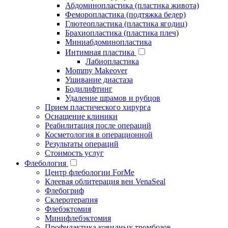
Абдоминопластика (пластика живота)
Феморопластика (подтяжка бедер)
Глютеопластика (пластика ягодиц)
Брахиопластика (пластика плеч)
Миниабдоминопластика
Интимная пластика
Лабиопластика
Mommy Makeover
Ушивание диастаза
Бодилифтинг
Удаление шрамов и рубцов
Прием пластического хирурга
Оснащение клиники
Реабилитация после операций
Косметология в операционной
Результаты операций
Стоимость услуг
Флебология
Центр флебологии ForMe
Клеевая облитерация вен VenaSeal
Флебогриф
Склеротерапия
Флебэктомия
Минифлебэктомия
Профилактика ковидных тромбозов