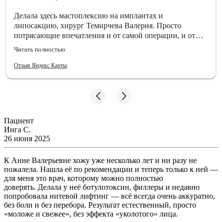
Делала здесь мастоплексию на имплантах и
липосакцию, хирург Темирчева Валерия. Просто
потрясающие впечатления и от самой операции, и от
стационара. Отношение отличное, все очень вежливые,
Читать полностью
условия реабилитации самые комфортные, какие я где-
либо видела. 24/7 уход, вкусная еда, чуткость от мед
Отзыв Яндекс Карты
сестер и всех врачей.
Пациент
Инга С.
26 июня 2025
К Анне Валерьевне хожу уже несколько лет и ни разу не
пожалела. Нашла её по рекомендации и теперь только к ней —
для меня это врач, которому можно полностью
доверять. Делала у неё ботулотоксин, филлеры и недавно
попробовала нитевой лифтинг — всё всегда очень аккуратно,
без боли и без перебора. Результат естественный, просто
«моложе и свежее», без эффекта «уколотого» лица.