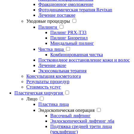
Фракционное омоложение
Фотодинамическая терапия Revixan
Лечение постакне
Уходовые процедуры
Пилинги
Пилинг PRX-T33
Пилинг Биорепил
Миндальный пилинг
Чистка лица
Комбинированная чистка
Постковидное восстановление кожи и волос
Лечение акне
Экзосомальная терапия
Консультация косметолога
Результаты процедур
Стоимость услуг
Пластическая хирургия
Лицо
Пластика лица
Эндоскопическая операция
Височный лифтинг
Эндоскопический лифтинг лба
Подтяжка средней трети лица
(чеклифтинг)