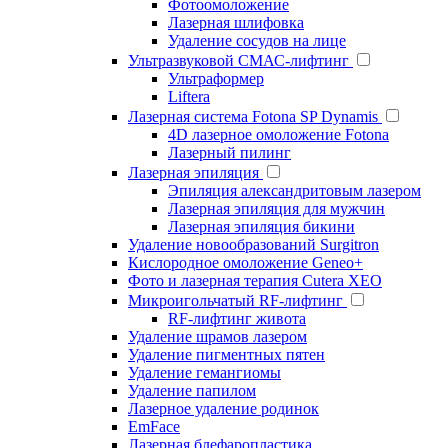
Фотоомоложение
Лазерная шлифовка
Удаление сосудов на лице
Ультразвуковой СМАС-лифтинг
Ультраформер
Liftera
Лазерная система Fotona SP Dynamis
4D лазерное омоложение Fotona
Лазерный пилинг
Лазерная эпиляция
Эпиляция александритовым лазером
Лазерная эпиляция для мужчин
Лазерная эпиляция бикини
Удаление новообразований Surgitron
Кислородное омоложение Geneo+
Фото и лазерная терапия Cutera XEO
Микроигольчатый RF-лифтинг
RF-лифтинг живота
Удаление шрамов лазером
Удаление пигментных пятен
Удаление гемангиомы
Удаление папилом
Лазерное удаление родинок
EmFace
Лазерная блефаропластика