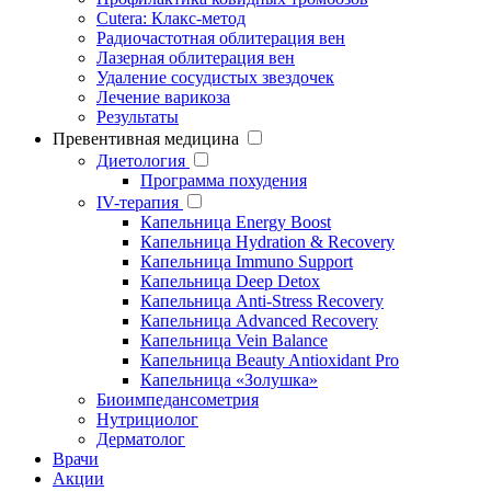
Cutera: Клакс-метод
Радиочастотная облитерация вен
Лазерная облитерация вен
Удаление сосудистых звездочек
Лечение варикоза
Результаты
Превентивная медицина
Диетология
Программа похудения
IV-терапия
Капельница Energy Boost
Капельница Hydration & Recovery
Капельница Immuno Support
Капельница Deep Detox
Капельница Anti-Stress Recovery
Капельница Advanced Recovery
Капельница Vein Balance
Капельница Beauty Antioxidant Pro
Капельница «Золушка»
Биоимпедансометрия
Нутрициолог
Дерматолог
Врачи
Акции