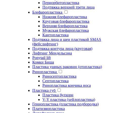
Периорбитопластика
Подтяжка верхней трети лица
Блефаропластика
Нижняя блефаропластика
Круговая блефаропластика
Верхняя блефаропластика
Мужская блефаропластика
Кантопластика
Подтяжка лица и шеи пластикой SMAS
(фейслифтинг)
Подтяжка контура лица (круговая)
Лифтинг Мендельсона
Ponytail lift
Комки Биша
Пластика ушных раковин (отопластика)
Ринопластика
Риносептопластика
Септопластика
Ринопластика кончика носа
Пластика губ
Пластика булхорн
V-Y пластика (хейлопластика)
Гениопластика (пластика подбородка)
Платизмопластика