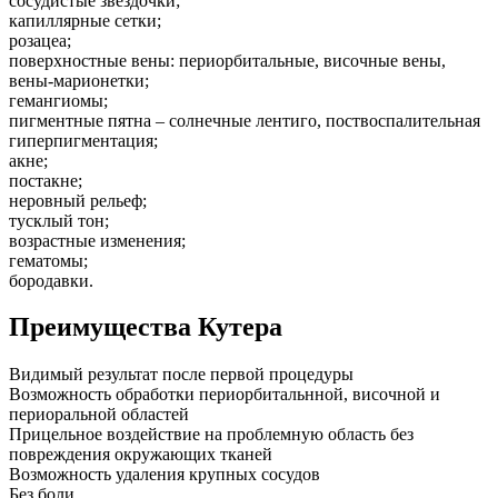
сосудистые звездочки;
капиллярные сетки;
розацеа;
поверхностные вены: периорбитальные, височные вены,
вены-марионетки;
гемангиомы;
пигментные пятна – солнечные лентиго, поствоспалительная
гиперпигментация;
акне;
постакне;
неровный рельеф;
тусклый тон;
возрастные изменения;
гематомы;
бородавки.
Преимущества Кутера
Видимый результат после первой процедуры
Возможность обработки периорбитальнной, височной и
периоральной областей
Прицельное воздействие на проблемную область без
повреждения окружающих тканей
Возможность удаления крупных сосудов
Без боли