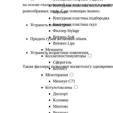
на основе гиалуроновой кислоты считаются униве
Контурная пластика носослезной
разнообразных задач. С их помощью можно:
борозды
Контурная пластика подбородка
Контурная пластика скул
Устранить асимметрию.
Филлер Stylage
Belotero Soft
Придать губам желаемый объем.
Belotero Lips
Мезонити
Устранить возрастные изменения.
Коллагеностимуляторы
Сферогель
Также филлеры позволяют косметологу одновременн
Коллост
Мезотерапия
Mesoeye C71
Ботулотоксины
У контурной пластики 
Диспорт
Ксеомин
существенных недоста
Миотокс
Релатокс