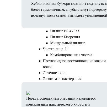
Фракционное омоложение
Хейлопластика булхорн позволит подтянуть ве
Фотодинамическая терапия Revixan
более гармоничным, а губы станут подчеркн
Лечение постакне
исчезнут, кожа станет выглядеть увлажненной
Уходовые процедуры
Пилинги
Пилинг PRX-T33
Пилинг Биорепил
Миндальный пилинг
Чистка лица
Ход операции
Комбинированная чистка
Постковидное восстановление кожи и
волос
Подготовка к операции
Лечение акне
Экзосомальная терапия
Консультация косметолога
Результаты процедур
Стоимость услуг
Перед проведением операции назначается
Пластическая хирургия
консультация пластического хирурга и