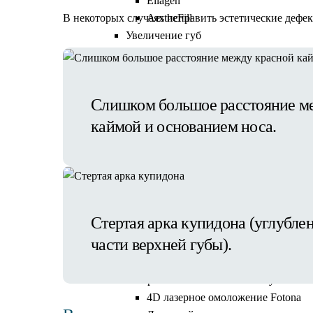
Ellagen
В некоторых случаях исправить эстетические дефе
AestheFill
Увеличение губ
Аппаратная косметология
Коррекция фигуры
Коррекция фигуры Beautylizer
Слишком большое расстояние м
IontoSono Effect (LDM)
Прессотерапия
каймой и основанием носа.
RSL-массаж
Аппарат М22 Lumenis
Фотоомоложение
Лазерная шлифовка
Удаление сосудов на лице
Стертая арка купидона (углубле
Ультразвуковой СМАС-лифтинг
части верхней губы).
Ультраформер
Liftera
Лазерная система Fotona SP Dynamis
4D лазерное омоложение Fotona