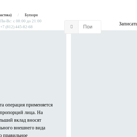
ластика)
Булхорн
Пн-Вс: с 08:00 до 21:00
Записать
+7 (812) 445-82-68
Эта операция применяется
 пропорций лица. На
ольший вклад вносят
ального внешнего вида
о правильное