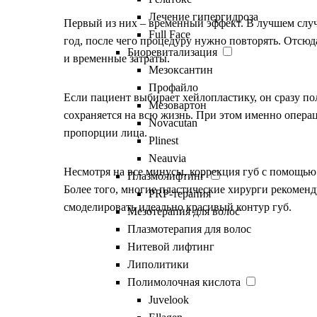
Лечение гипергидроза
Первый из них – временный эффект. В лучшем случа
Full Face
год, после чего процедуру нужно повторять. Отсюд
Биоревитализация
и временные затраты.
Мезоксантин
Профайло
Если пациент выбирает хейлопластику, он сразу по
Мезовартон
сохраняется на всю жизнь. При этом именно опера
Novacutan
пропорции лица.
Plinest
Neauvia
Несмотря на все минусы, коррекция губ с помощью
Плазмолифтинг
Более того, многие пластические хирурги рекоменд
PRP-терапия
смоделировать идеально красивый контур губ.
Мезотерапия для волос
Плазмотерапия для волос
Нитевой лифтинг
Липолитики
Показания к хейлоплас
Полимолочная кислота
Juvelook