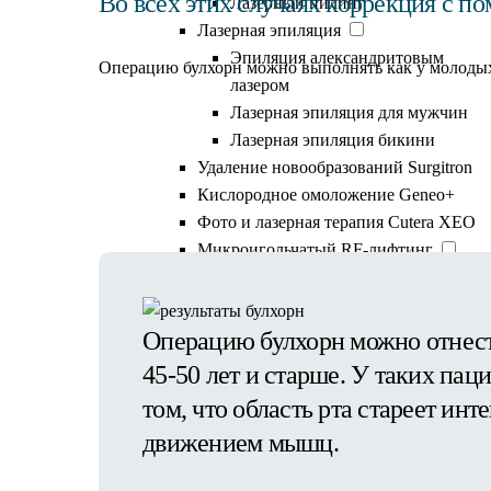
Во всех этих случаях коррекция с п
Лазерный пилинг
Лазерная эпиляция
Эпиляция александритовым
Операцию булхорн можно выполнять как у молодых 
лазером
Лазерная эпиляция для мужчин
Лазерная эпиляция бикини
Удаление новообразований Surgitron
Каких результатов мож
Кислородное омоложение Geneo+
Фото и лазерная терапия Cutera XEO
Микроигольчатый RF-лифтинг
RF-лифтинг живота
Удаление шрамов лазером
Удаление пигментных пятен
Операцию булхорн можно отнест
Удаление гемангиомы
45-50 лет и старше. У таких пац
Удаление папилом
том, что область рта стареет ин
Лазерное удаление родинок
движением мышц.
EmFace
Лазерная блефаропластика