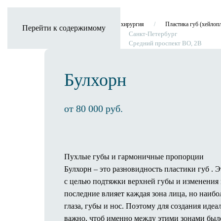
Главная
Пластическая хирургия
Пластика губ (хейлоп
Перейти к содержимому
Санкт-Петербург
Средний проспект ВО, 2В
Булхорн
Клиника
от 80 000 руб.
О клинике
Оснащение клиники
3D-тур по клинике
Новости
Пухлые губы и гармоничные пропорции
Статьи
Булхорн – это разновидность пластики губ . 
Отзывы
с целью подтяжки верхней губы и изменения
Операционный процесс
последние влияет каждая зона лица, но наиб
Пребывание в палате
глаза, губы и нос. Поэтому для создания иде
Предоперационное обследование
важно, чтоб именно между этими зонами был
Как проходит операция