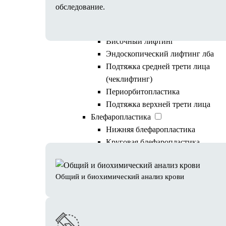
Лицо
обследование.
Пластика лица
Эндоскопическая операция
Височный лифтинг
Эндоскопический лифтинг лба
Подтяжка средней трети лица
(чеклифтинг)
В план обследования вх
Периорбитопластика
Подтяжка верхней трети лица
также стандартный наб
Блефаропластика
Нижняя блефаропластика
Круговая блефаропластика
Верхняя блефаропластика
Мужская блефаропластика
Общий и биохимический анализ крови
Кантопластика
Подтяжка лица и шеи пластикой SMA
(фейслифтинг)
Подтяжка контура лица (круговая)