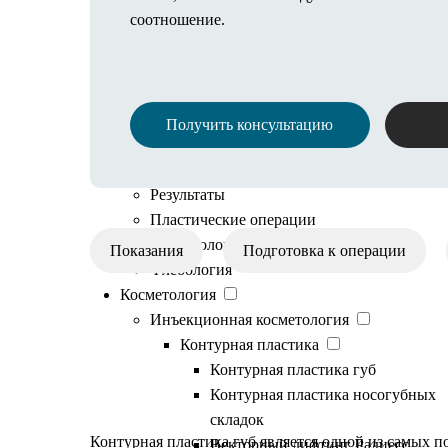
соотношение.
Анестезия
Полезная информация
Иногородним пациентам
Онлайн оплата
Рассрочка
Получить консультацию
Налоговый вычет
Документы и информация
Результаты
Пластические операции
Косметологические процедуры
Показания
Подготовка к операции
Флебология
Косметология
Инъекционная косметология
Контурная пластика
Филлеры против пласт
Контурная пластика губ
Контурная пластика носогубных
складок
Контурная пластика губ
является одной из самых п
Векторный лифтинг Радиесс