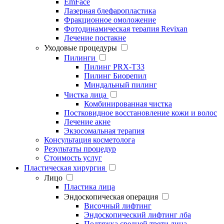
EmFace
Лазерная блефаропластика
Фракционное омоложение
Фотодинамическая терапия Revixan
Лечение постакне
Уходовые процедуры
Пилинги
Пилинг PRX-T33
Пилинг Биорепил
Миндальный пилинг
Чистка лица
Комбинированная чистка
Постковидное восстановление кожи и волос
Лечение акне
Экзосомальная терапия
Консультация косметолога
Результаты процедур
Стоимость услуг
Пластическая хирургия
Лицо
Пластика лица
Эндоскопическая операция
Височный лифтинг
Эндоскопический лифтинг лба
Подтяжка средней трети лица