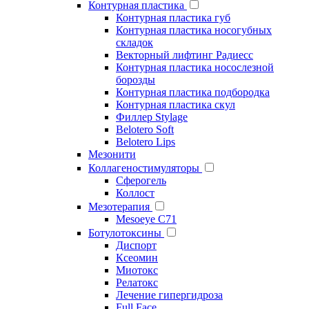
Контурная пластика
Контурная пластика губ
Контурная пластика носогубных
складок
Векторный лифтинг Радиесс
Контурная пластика носослезной
борозды
Контурная пластика подбородка
Контурная пластика скул
Филлер Stylage
Belotero Soft
Belotero Lips
Мезонити
Коллагеностимуляторы
Сферогель
Коллост
Мезотерапия
Mesoeye C71
Ботулотоксины
Диспорт
Ксеомин
Миотокс
Релатокс
Лечение гипергидроза
Full Face