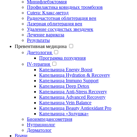
Минифлебэктомия
Профилактика ковидных тромбозов
Cutera: Клакс-метод
Радиочастотная облитерация вен
Лазерная облитерация вен
Удаление сосудистых звездочек
Лечение варикоза
Результаты
Превентивная медицина
Диетология
Программа похудения
IV-терапия
Капельница Energy Boost
Капельница Hydration & Recovery
Капельница Immuno Support
Капельница Deep Detox
Капельница Anti-Stress Recovery
Капельница Advanced Recovery
Капельница Vein Balance
Капельница Beauty Antioxidant Pro
Капельница «Золушка»
Биоимпедансометрия
Нутрициолог
Дерматолог
Врачи