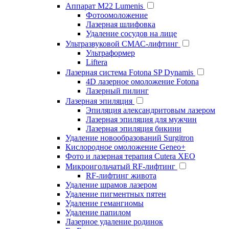
Аппарат М22 Lumenis
Фотоомоложение
Лазерная шлифовка
Удаление сосудов на лице
Ультразвуковой СМАС-лифтинг
Ультраформер
Liftera
Лазерная система Fotona SP Dynamis
4D лазерное омоложение Fotona
Лазерный пилинг
Лазерная эпиляция
Эпиляция александритовым лазером
Лазерная эпиляция для мужчин
Лазерная эпиляция бикини
Удаление новообразований Surgitron
Кислородное омоложение Geneo+
Фото и лазерная терапия Cutera XEO
Микроигольчатый RF-лифтинг
RF-лифтинг живота
Удаление шрамов лазером
Удаление пигментных пятен
Удаление гемангиомы
Удаление папилом
Лазерное удаление родинок