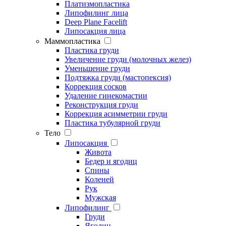
Платизмопластика
Липофилинг лица
Deep Plane Facelift
Липосакция лица
Маммопластика
Пластика груди
Увеличение груди (молочных желез)
Уменьшение груди
Подтяжка груди (мастопексия)
Коррекция сосков
Удаление гинекомастии
Реконструкция груди
Коррекция асимметрии груди
Пластика тубулярной груди
Тело
Липосакция
Живота
Бедер и ягодиц
Спины
Коленей
Рук
Мужская
Липофилинг
Груди
Ягодиц