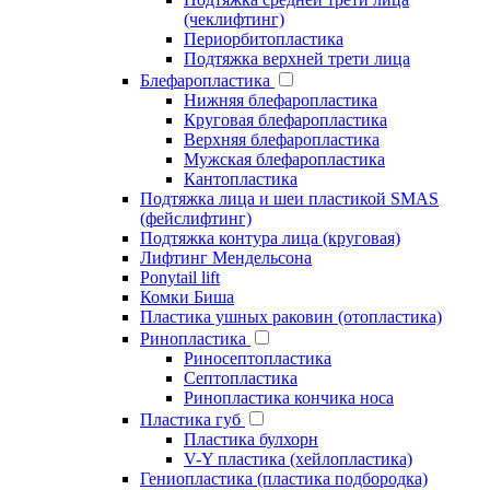
(чеклифтинг)
Периорбитопластика
Подтяжка верхней трети лица
Блефаропластика
Нижняя блефаропластика
Круговая блефаропластика
Верхняя блефаропластика
Мужская блефаропластика
Кантопластика
Подтяжка лица и шеи пластикой SMAS
(фейслифтинг)
Подтяжка контура лица (круговая)
Лифтинг Мендельсона
Ponytail lift
Комки Биша
Пластика ушных раковин (отопластика)
Ринопластика
Риносептопластика
Септопластика
Ринопластика кончика носа
Пластика губ
Пластика булхорн
V-Y пластика (хейлопластика)
Гениопластика (пластика подбородка)