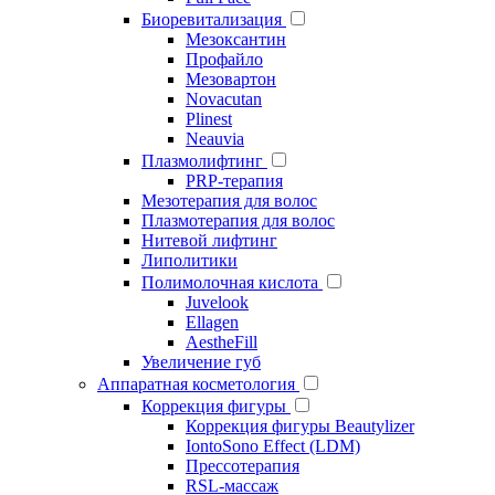
Биоревитализация
Мезоксантин
Профайло
Мезовартон
Novacutan
Plinest
Neauvia
Плазмолифтинг
PRP-терапия
Мезотерапия для волос
Плазмотерапия для волос
Нитевой лифтинг
Липолитики
Полимолочная кислота
Juvelook
Ellagen
AestheFill
Увеличение губ
Аппаратная косметология
Коррекция фигуры
Коррекция фигуры Beautylizer
IontoSono Effect (LDM)
Прессотерапия
RSL-массаж