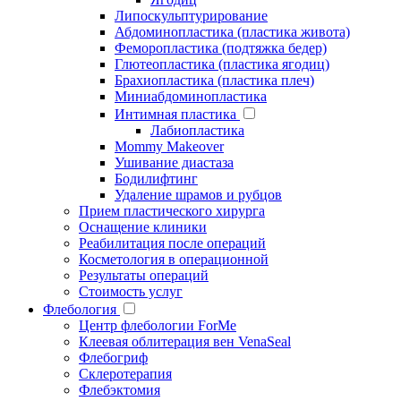
Липоскульптурирование
Абдоминопластика (пластика живота)
Феморопластика (подтяжка бедер)
Глютеопластика (пластика ягодиц)
Брахиопластика (пластика плеч)
Миниабдоминопластика
Интимная пластика
Лабиопластика
Mommy Makeover
Ушивание диастаза
Бодилифтинг
Удаление шрамов и рубцов
Прием пластического хирурга
Оснащение клиники
Реабилитация после операций
Косметология в операционной
Результаты операций
Стоимость услуг
Флебология
Центр флебологии ForMe
Клеевая облитерация вен VenaSeal
Флебогриф
Склеротерапия
Флебэктомия