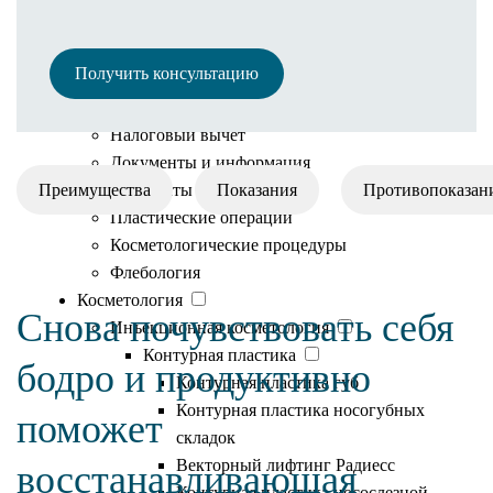
Полезная информация
Иногородним пациентам
Получить консультацию
Онлайн оплата
Рассрочка
Налоговый вычет
Документы и информация
Преимущества
Результаты
Показания
Противопоказан
Пластические операции
Косметологические процедуры
Флебология
Косметология
Снова почувствовать себя
Инъекционная косметология
Контурная пластика
бодро и продуктивно
Контурная пластика губ
Контурная пластика носогубных
поможет
складок
Векторный лифтинг Радиесс
восстанавливающая
Контурная пластика носослезной