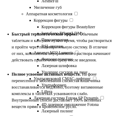
AestheFill
Увеличение губ
Аппаратная косметология
Преимущества
Коррекция фигуры
Коррекция фигуры Beautylizer
IontoSono Effect (LDM)
Быстрый терапевтический эффект
. Обычным
Прессотерапия
таблеткам и капсулам нужно время, чтобы раствориться
RSL-массаж
и пройти через пищеварительную систему. В отличие
Аппарат М22 Lumenis
от них, компоненты внутривенного раствора начинают
Фотоомоложение
действовать практически сразу после введения.
Лазерная шлифовка
Удаление сосудов на лице
Полное усвоение активных веществ.
На фоне
Ультразвуковой СМАС-лифтинг
перенесенного заболевания слизистая кишечника
Ультраформер
восстанавливается медленно, поэтому витаминные
Liftera
комплексы в таблетках усваиваются слабо.
Лазерная система Fotona SP Dynamis
Внутривенный способ доставляет 100% активных
4D лазерное омоложение Fotona
веществ прямо в кровеносное русло.
Лазерный пилинг