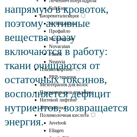
Лечение гипергидроза
напрямую в кровоток,
Full Face
Биоревитализация
поэтому активные
Мезоксантин
Профайло
вещества сразу
Мезовартон
Novacutan
включаются в работу:
Plinest
Neauvia
ткани очищаются от
Плазмолифтинг
остаточных токсинов,
PRP-терапия
Мезотерапия для волос
восполняется дефицит
Плазмотерапия для волос
Нитевой лифтинг
нутриентов, возвращается
Липолитики
Полимолочная кислота
энергия.
Juvelook
Ellagen