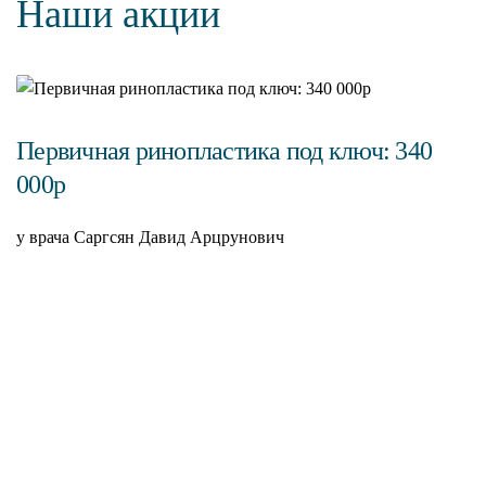
Наши акции
Первичная ринопластика под ключ: 340
000р
у врача Саргсян Давид Арцрунович
С