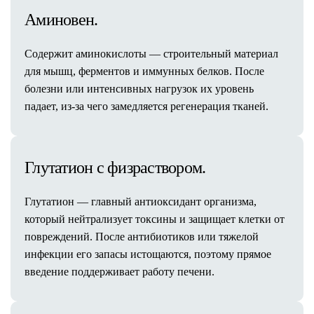
Липоскульптурирование
Аминовен.
Абдоминопластика (пластика живота)
Феморопластика (подтяжка бедер)
Содержит аминокислоты — строительный материал
Глютеопластика (пластика ягодиц)
для мышц, ферментов и иммунных белков. После
Брахиопластика (пластика плеч)
болезни или интенсивных нагрузок их уровень
Миниабдоминопластика
падает, из-за чего замедляется регенерация тканей.
Интимная пластика
Лабиопластика
Mommy Makeover
Глутатион с физраствором.
Ушивание диастаза
Бодилифтинг
Глутатион — главный антиоксидант организма,
Удаление шрамов и рубцов
который нейтрализует токсины и защищает клетки от
Прием пластического хирурга
повреждений. После антибиотиков или тяжелой
Оснащение клиники
инфекции его запасы истощаются, поэтому прямое
Реабилитация после операций
введение поддерживает работу печени.
Косметология в операционной
Результаты операций
Стоимость услуг