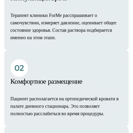
Капельница Energy Boost
Капельница Hydration & Recovery
Терапевт клиники ForMe расспрашивает о
Капельница Immuno Support
самочувствии, измеряет давление, оценивает общее
Капельница Deep Detox
состояние здоровья. Состав раствора подбирается
Капельница Anti-Stress Recovery
именно на этом этапе.
Капельница Advanced Recovery
Капельница Vein Balance
Капельница Beauty Antioxidant Pro
Капельница «Золушка»
Биоимпедансометрия
Комфортное размещение
Нутрициолог
Дерматолог
Врачи
Пациент располагается на ортопедической кровати в
Акции
палате дневного стационара. Это позволяет
Цены
полностью расслабиться во время процедуры.
Результаты
Контакты