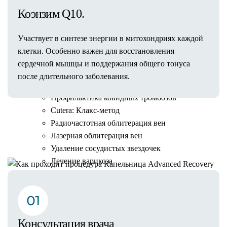
Флебология
Коэнзим Q10.
Центр флебологии ForMe
Клеевая облитерация вен VenaSeal
Участвует в синтезе энергии в митохондриях каждой
Флебогриф
клетки. Особенно важен для восстановления
Склеротерапия
сердечной мышцы и поддержания общего тонуса
Флебэктомия
после длительного заболевания.
Минифлебэктомия
Профилактика ковидных тромбозов
Cutera: Клакс-метод
Радиочастотная облитерация вен
Как проходит процедура
Лазерная облитерация вен
Удаление сосудистых звездочек
Лечение варикоза
Результаты
Превентивная медицина
Диетология
Программа похудения
Консультация врача
IV-терапия