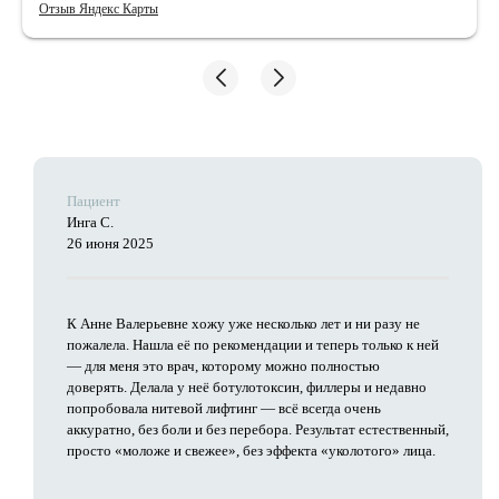
время. Совершенно не жалею о своем выборе!
Отзыв Яндекс Карты
Пациент
Инга С.
26 июня 2025
К Анне Валерьевне хожу уже несколько лет и ни разу не
пожалела. Нашла её по рекомендации и теперь только к ней
— для меня это врач, которому можно полностью
доверять. Делала у неё ботулотоксин, филлеры и недавно
попробовала нитевой лифтинг — всё всегда очень
аккуратно, без боли и без перебора. Результат естественный,
просто «моложе и свежее», без эффекта «уколотого» лица.