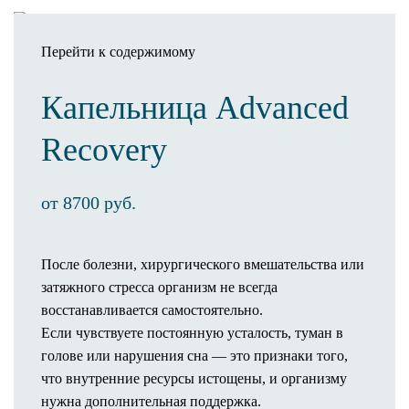
Перейти к содержимому
Капельница Advanced
Записаться
Recovery
Клиника
О клинике
от 8700 руб.
Оснащение клиники
3D-тур по клинике
Новости
После болезни, хирургического вмешательства или
Статьи
затяжного стресса организм не всегда
Отзывы
восстанавливается самостоятельно.
Операционный процесс
Если чувствуете постоянную усталость, туман в
Пребывание в палате
голове или нарушения сна — это признаки того,
Предоперационное обследование
что внутренние ресурсы истощены, и организму
Как проходит операция
нужна дополнительная поддержка.
Анестезия