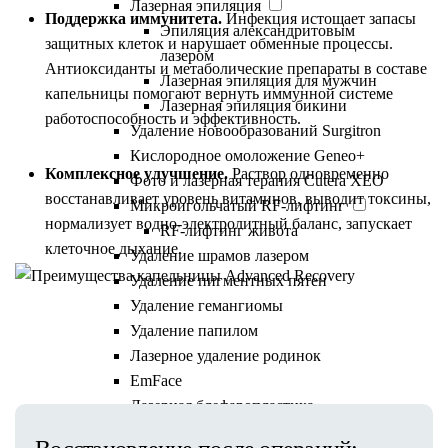
Лазерная эпиляция
Поддержка иммунитета.
Инфекция истощает запасы
Эпиляция александритовым
защитных клеток и нарушает обменные процессы.
лазером
Антиоксиданты и метаболические препараты в составе
Лазерная эпиляция для мужчин
капельницы помогают вернуть иммунной системе
Лазерная эпиляция бикини
работоспособность и эффективность.
Удаление новообразований Surgitron
Кислородное омоложение Geneo+
Комплексное улучшение.
Раствор одновременно
Фото и лазерная терапия Cutera XEO
восстанавливает уровень витаминов, выводит токсины,
Микроигольчатый RF-лифтинг
нормализует водно-электролитный баланс, запускает
RF-лифтинг живота
клеточное дыхание.
Удаление шрамов лазером
Удаление пигментных пятен
Удаление гемангиомы
Удаление папилом
Показания
Лазерное удаление родинок
EmFace
Лазерная блефаропластика
Фракционное омоложение