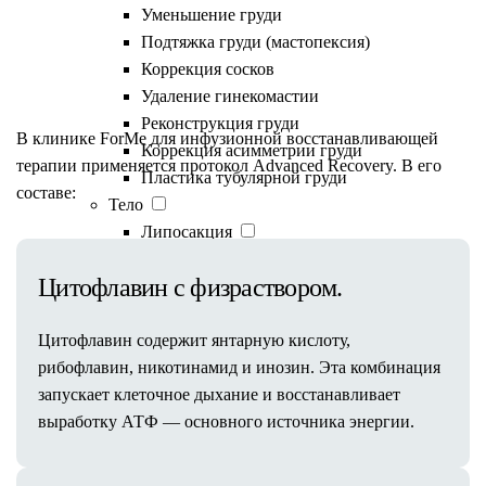
Уменьшение груди
Подтяжка груди (мастопексия)
Состав капельницы
Коррекция сосков
Удаление гинекомастии
Реконструкция груди
В клинике ForMe для инфузионной восстанавливающей
Коррекция асимметрии груди
терапии применяется протокол Advanced Recovery. В его
Пластика тубулярной груди
составе:
Тело
Липосакция
Живота
Цитофлавин с физраствором.
Бедер и ягодиц
Спины
Цитофлавин содержит янтарную кислоту,
Коленей
рибофлавин, никотинамид и инозин. Эта комбинация
Рук
запускает клеточное дыхание и восстанавливает
Мужская
выработку АТФ — основного источника энергии.
Липофилинг
Груди
Ягодиц