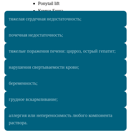
Ponytail lift
Комки Биша
Пластика ушных раковин (отопластика)
тяжелая сердечная недостаточность;
Ринопластика
Риносептопластика
почечная недостаточность;
Септопластика
Ринопластика кончика носа
тяжелые поражения печени: цирроз, острый гепатит;
Пластика губ
Пластика булхорн
нарушения свертываемости крови;
V-Y пластика (хейлопластика)
Гениопластика (пластика подбородка)
беременность;
Платизмопластика
Липофилинг лица
Deep Plane Facelift
грудное вскармливание;
Липосакция лица
Маммопластика
аллергия или непереносимость любого компонента
Пластика груди
раствора.
Увеличение груди (молочных желез)