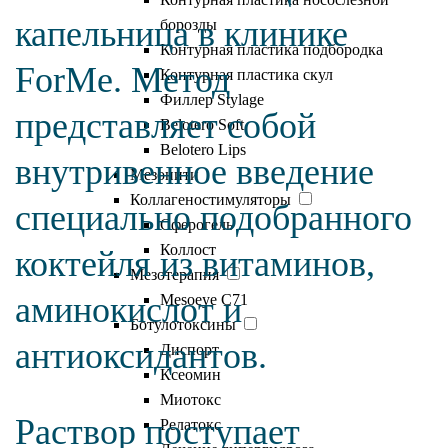
капельница в клинике
борозды
Контурная пластика подбородка
ForMe. Метод
Контурная пластика скул
Филлер Stylage
представляет собой
Belotero Soft
Belotero Lips
внутривенное введение
Мезонити
Коллагеностимуляторы
специально подобранного
Сферогель
Коллост
коктейля из витаминов,
Мезотерапия
аминокислот и
Mesoeye C71
Ботулотоксины
антиоксидантов.
Диспорт
Ксеомин
Миотокс
Раствор поступает
Релатокс