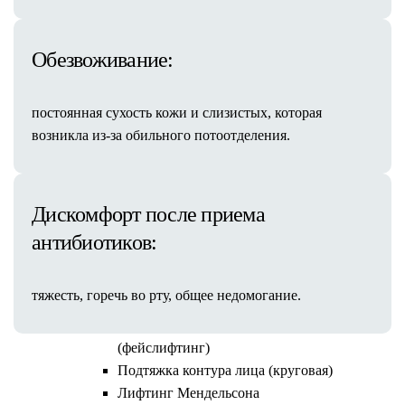
Пластика лица
Эндоскопическая операция
Височный лифтинг
Обезвоживание:
Эндоскопический лифтинг лба
Подтяжка средней трети лица
постоянная сухость кожи и слизистых, которая
(чеклифтинг)
возникла из-за обильного потоотделения.
Периорбитопластика
Подтяжка верхней трети лица
Блефаропластика
Дискомфорт после приема
Нижняя блефаропластика
Круговая блефаропластика
антибиотиков:
Верхняя блефаропластика
Мужская блефаропластика
тяжесть, горечь во рту, общее недомогание.
Кантопластика
Подтяжка лица и шеи пластикой SMAS
(фейслифтинг)
Подтяжка контура лица (круговая)
Противопоказания
Лифтинг Мендельсона