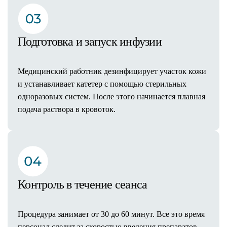
Контакты
+7 (812) 209-0-209
Подготовка и запуск инфузии
Адрес
Медицинский работник дезинфицирует участок кожи
Санкт-Петербург
и устанавливает катетер с помощью стерильных
Средний проспект ВО, 2В
одноразовых систем. После этого начинается плавная
Пн-Вc: с 08:00 до 21.00
подача раствора в кровоток.
Контроль в течение сеанса
Процедура занимает от 30 до 60 минут. Все это время
персонал следит за скоростью введения препаратов,