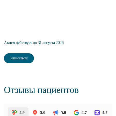
н
П
Акция действует до 31 августа 2026
Ак
Записаться!
Отзывы пациентов
4.9
5.0
5.0
4.7
4.7