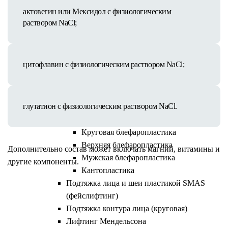
Пластика лица
актовегин или Мексидол с физиологическим
Эндоскопическая операция
раствором NaCl;
Височный лифтинг
Эндоскопический лифтинг лба
Подтяжка средней трети лица
цитофлавин с физиологическим раствором NaCl;
(чеклифтинг)
Периорбитопластика
Подтяжка верхней трети лица
глутатион с физиологическим раствором NaCl.
Блефаропластика
Нижняя блефаропластика
Круговая блефаропластика
Верхняя блефаропластика
Дополнительно состав может включать магний, витамины и
Мужская блефаропластика
другие компоненты.
Кантопластика
Подтяжка лица и шеи пластикой SMAS
Как проходит процедура
(фейслифтинг)
Подтяжка контура лица (круговая)
Лифтинг Мендельсона