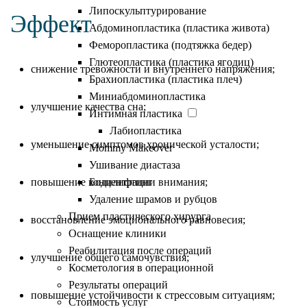
Липоскульптурирование
Эффект
Абдоминопластика (пластика живота)
Феморопластика (подтяжка бедер)
Глютеопластика (пластика ягодиц)
снижение тревожности и внутреннего напряжения;
Брахиопластика (пластика плеч)
Миниабдоминопластика
улучшение качества сна;
Интимная пластика
Лабиопластика
уменьшение симптомов хронической усталости;
Mommy Makeover
Ушивание диастаза
повышение концентрации внимания;
Бодилифтинг
Удаление шрамов и рубцов
Прием пластического хирурга
восстановление эмоционального равновесия;
Оснащение клиники
Реабилитация после операций
улучшение общего самочувствия;
Косметология в операционной
Результаты операций
повышение устойчивости к стрессовым ситуациям;
Стоимость услуг