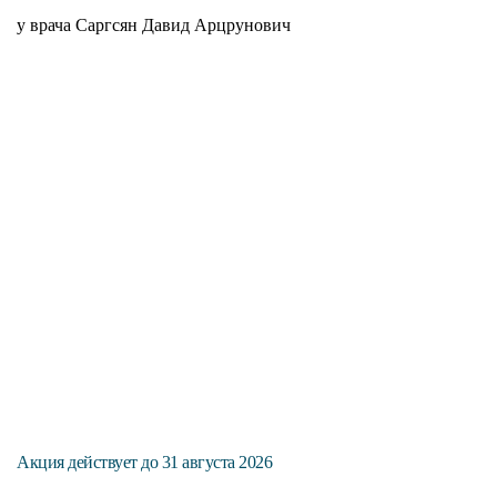
у врача Саргсян Давид Арцрунович
С
н
П
Акция действует до 31 августа 2026
Ак