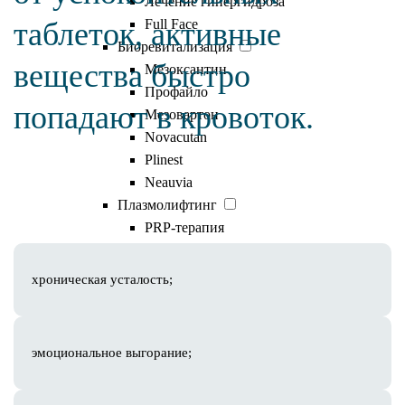
Лечение гипергидроза
таблеток, активные
Full Face
Биоревитализация
вещества быстро
Мезоксантин
Профайло
попадают в кровоток.
Мезовартон
Novacutan
Plinest
Neauvia
Показания
Плазмолифтинг
PRP-терапия
Мезотерапия для волос
Плазмотерапия для волос
хроническая усталость;
Нитевой лифтинг
Липолитики
Полимолочная кислота
эмоциональное выгорание;
Juvelook
Ellagen