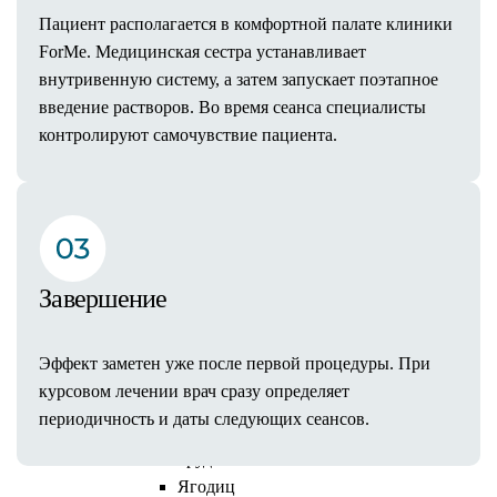
Уменьшение груди
Пациент располагается в комфортной палате клиники
Подтяжка груди (мастопексия)
ForMe. Медицинская сестра устанавливает
Коррекция сосков
внутривенную систему, а затем запускает поэтапное
Удаление гинекомастии
введение растворов. Во время сеанса специалисты
Реконструкция груди
контролируют самочувствие пациента.
Коррекция асимметрии груди
Пластика тубулярной груди
Тело
Липосакция
Живота
Бедер и ягодиц
Завершение
Спины
Коленей
Эффект заметен уже после первой процедуры. При
Рук
курсовом лечении врач сразу определяет
Мужская
периодичность и даты следующих сеансов.
Липофилинг
Груди
Ягодиц