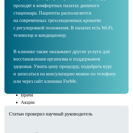
проходят в комфортных палатах дневного
Капельница Energy Boost
стационара. Пациенты располагаются
Капельница Hydration & Recovery
на современных трехсекционных кроватях
Капельница Immuno Support
с регулировкой положения. В палатах есть Wi-Fi,
Капельница Deep Detox
телевизор и кондиционер.
Капельница Anti-Stress Recovery
Капельница Advanced Recovery
Капельница Vein Balance
В клинике также оказывают другие услуги для
Капельница Beauty Antioxidant Pro
восстановления организма и поддержания
Капельница «Золушка»
здоровья. Узнать цену процедур, подобрать курс
Биоимпедансометрия
и записаться на консультацию можно по телефону
Нутрициолог
или через сайт клиники ForMe.
Дерматолог
Врачи
Акции
Цены
Статью проверил научный руководитель
Результаты
Контакты