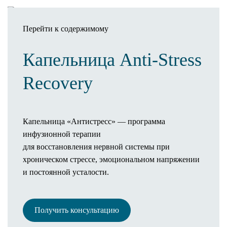
Перейти к содержимому
Капельница Anti-Stress
Записаться
Recovery
Клиника
О клинике
Оснащение клиники
Капельница «Антистресс» — программа
3D-тур по клинике
инфузионной терапии
Новости
для восстановления нервной системы при
Статьи
хроническом стрессе, эмоциональном напряжении
Отзывы
и постоянной усталости.
Операционный процесс
Пребывание в палате
Предоперационное обследование
Получить консультацию
Как проходит операция
Анестезия