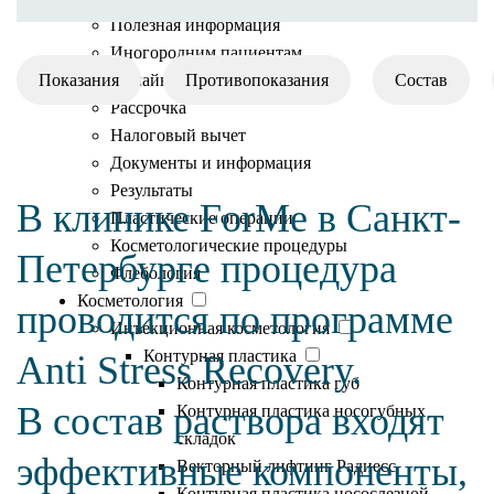
Полезная информация
Иногородним пациентам
Показания
Онлайн оплата
Противопоказания
Состав
Рассрочка
Налоговый вычет
Документы и информация
Результаты
В клинике ForMe в Санкт-
Пластические операции
Косметологические процедуры
Петербурге процедура
Флебология
Косметология
проводится по программе
Инъекционная косметология
Контурная пластика
Anti Stress Recovery.
Контурная пластика губ
В состав раствора входят
Контурная пластика носогубных
складок
эффективные компоненты,
Векторный лифтинг Радиесс
Контурная пластика носослезной