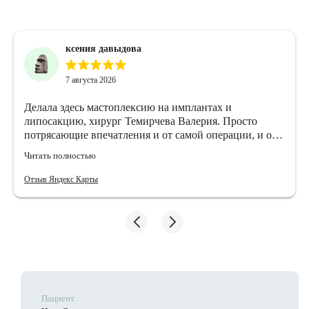
ксения давыдова
7 августа 2026
Делала здесь мастоплексию на имплантах и
липосакцию, хирург Темирчева Валерия. Просто
потрясающие впечатления и от самой операции, и от
стационара. Отношение отличное, все очень
Читать полностью
вежливые, условия реабилитации самые комфортные,
какие я где-либо видела. 24/7 уход, вкусная еда,
Отзыв Яндекс Карты
чуткость от мед сестер и всех врачей.
Пациент