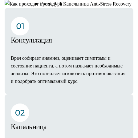
Ponytail lift
Комки Биша
Пластика ушных раковин (отопластика)
Ринопластика
Риносептопластика
Консультация
Септопластика
Ринопластика кончика носа
Пластика губ
Врач собирает анамнез, оценивает симптомы и
Пластика булхорн
состояние пациента, а потом назначает необходимые
V-Y пластика (хейлопластика)
анализы. Это позволяет исключить противопоказания
Гениопластика (пластика подбородка)
и подобрать оптимальный курс.
Платизмопластика
Липофилинг лица
Deep Plane Facelift
Липосакция лица
Маммопластика
Капельница
Пластика груди
Увеличение груди (молочных желез)