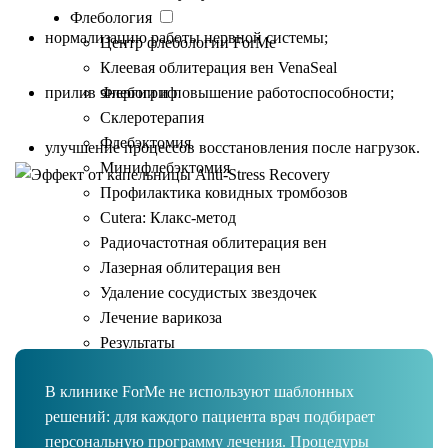
Флебология
нормализацию работы нервной системы;
Центр флебологии ForMe
Клеевая облитерация вен VenaSeal
прилив энергии и повышение работоспособности;
Флебогриф
Склеротерапия
Флебэктомия
улучшение процессов восстановления после нагрузок.
Минифлебэктомия
Профилактика ковидных тромбозов
Cutera: Клакс-метод
Инфузионная терапия в
Радиочастотная облитерация вен
Лазерная облитерация вен
клинике ForMe
Удаление сосудистых звездочек
Лечение варикоза
Результаты
Превентивная медицина
В клинике ForMe не используют шаблонных
Диетология
решений: для каждого пациента врач подбирает
Программа похудения
персональную программу лечения. Процедуры
IV-терапия