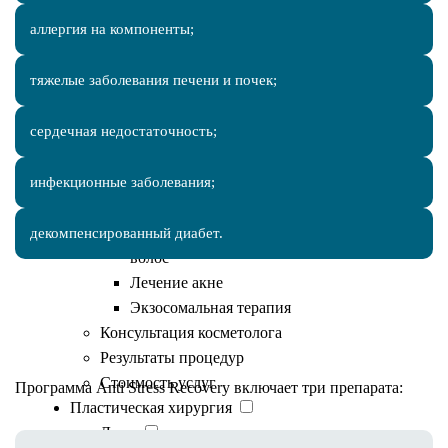
Фотодинамическая терапия Revixan
аллергия на компоненты;
Лечение постакне
Уходовые процедуры
тяжелые заболевания печени и почек;
Пилинги
Пилинг PRX-T33
сердечная недостаточность;
Пилинг Биорепил
Миндальный пилинг
инфекционные заболевания;
Чистка лица
Комбинированная чистка
Постковидное восстановление кожи и
декомпенсированный диабет.
волос
Лечение акне
Экзосомальная терапия
Состав капельницы
Консультация косметолога
Результаты процедур
Стоимость услуг
Программа Anti Stress Recovery включает три препарата:
Пластическая хирургия
Лицо