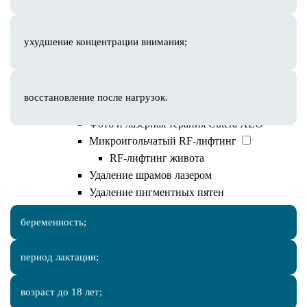
Лазерная эпиляция
Эпиляция александритовым
лазером
ухудшение концентрации внимания;
Лазерная эпиляция для мужчин
Лазерная эпиляция бикини
Удаление новообразований Surgitron
восстановление после нагрузок.
Кислородное омоложение Geneo+
Фото и лазерная терапия Cutera XEO
Микроигольчатый RF-лифтинг
RF-лифтинг живота
Противопоказания
Удаление шрамов лазером
Удаление пигментных пятен
Удаление гемангиомы
беременность;
Удаление папилом
Лазерное удаление родинок
период лактации;
EmFace
Лазерная блефаропластика
возраст до 18 лет;
Фракционное омоложение