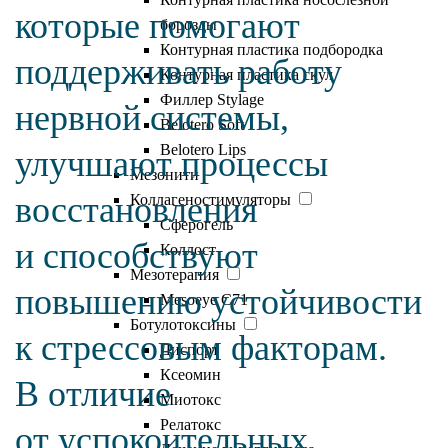
которые помогают
борозды
Контурная пластика подбородка
поддерживать работу
Контурная пластика скул
Филлер Stylage
нервной системы,
Belotero Soft
Belotero Lips
улучшают процессы
Мезонити
восстановления
Коллагеностимуляторы
Сферогель
и способствуют
Коллост
Мезотерапия
повышению устойчивости
Mesoeye C71
Ботулотоксины
к стрессовым факторам.
Диспорт
Ксеомин
В отличие
Миотокс
Релатокс
от успокоительных