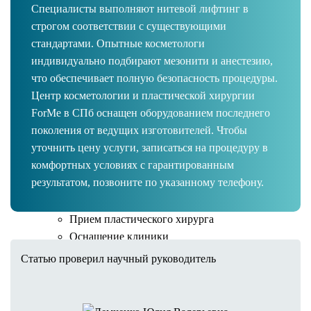
Специалисты выполняют нитевой лифтинг в
Липоскульптурирование
строгом соответствии с существующими
Абдоминопластика (пластика живота)
стандартами. Опытные косметологи
Феморопластика (подтяжка бедер)
индивидуально подбирают мезонити и анестезию,
Глютеопластика (пластика ягодиц)
что обеспечивает полную безопасность процедуры.
Брахиопластика (пластика плеч)
Центр косметологии и пластической хирургии
Миниабдоминопластика
ForMe в СПб оснащен оборудованием последнего
Интимная пластика
поколения от ведущих изготовителей. Чтобы
Лабиопластика
уточнить цену услуги, записаться на процедуру в
Mommy Makeover
комфортных условиях с гарантированным
Ушивание диастаза
результатом, позвоните по указанному телефону.
Бодилифтинг
Удаление шрамов и рубцов
Прием пластического хирурга
Оснащение клиники
Реабилитация после операций
Статью проверил научный руководитель
Косметология в операционной
Результаты операций
Стоимость услуг