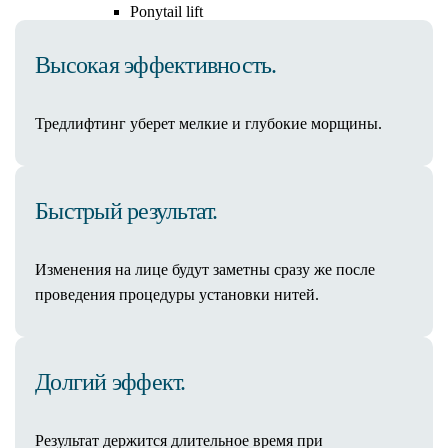
Ponytail lift
Комки Биша
Высокая эффективность.
Пластика ушных раковин (отопластика)
Ринопластика
Риносептопластика
Тредлифтинг уберет мелкие и глубокие морщины.
Септопластика
Ринопластика кончика носа
Пластика губ
Быстрый результат.
Пластика булхорн
V-Y пластика (хейлопластика)
Гениопластика (пластика подбородка)
Изменения на лице будут заметны сразу же после
Платизмопластика
проведения процедуры установки нитей.
Липофилинг лица
Deep Plane Facelift
Липосакция лица
Долгий эффект.
Маммопластика
Пластика груди
Увеличение груди (молочных желез)
Результат держится длительное время при