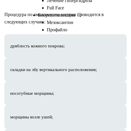
Лечение гипергидроза
Full Face
Процедура по омоложению нитями проводится в
Биоревитализация
следующих случаях:
Мезоксантин
Профайло
Мезовартон
Novacutan
дряблость кожного покрова;
Plinest
Neauvia
Плазмолифтинг
складки на лбу вертикального расположения;
PRP-терапия
Мезотерапия для волос
Плазмотерапия для волос
носогубные морщины;
Нитевой лифтинг
Липолитики
Полимолочная кислота
морщины возле ушей;
Juvelook
Ellagen