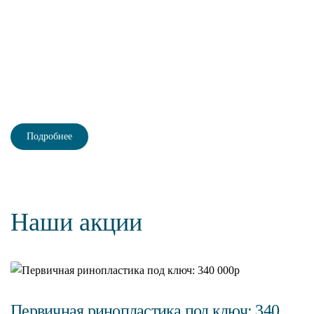
К
К
от
Подробнее
Наши акции
Первичная ринопластика под ключ: 340