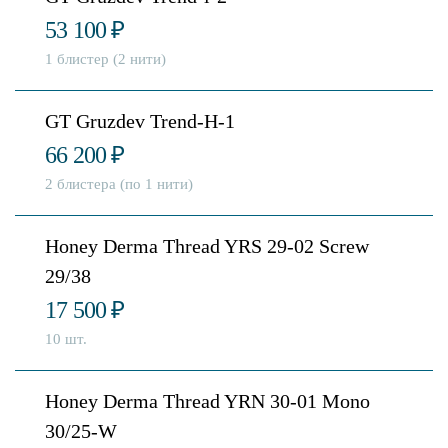
53 100
₽
1 блистер (2 нити)
GT Gruzdev Trend-H-1
66 200
₽
2 блистера (по 1 нити)
Honey Derma Thread YRS 29-02 Screw
29/38
17 500
₽
10 шт.
Honey Derma Thread YRN 30-01 Mono
30/25-W