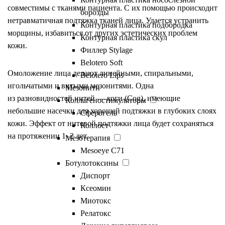
совместимы с тканями пациента. С их помощью происходит
борозды
нетравматичная подтяжка тканей лица. Удается устранить
Контурная пластика подбородка
морщины, избавиться от других эстетических проблем
Контурная пластика скул
кожи.
Филлер Stylage
Belotero Soft
Омоложение лица делают линейными, спиральными,
Belotero Lips
игольчатыми и витыми мезонитями. Одна
Мезонити
из разновидностей нитей — коги (Cog), имеющие
Коллагеностимуляторы
небольшие насечки для хорошей подтяжки в глубоких слоях
Сферогель
кожи. Эффект от нитевой подтяжки лица будет сохраняться
Коллост
на протяжении 1–2 лет.
Мезотерапия
Mesoeye C71
Ботулотоксины
Диспорт
Показания и
Ксеомин
Миотокс
противопоказания
Релатокс