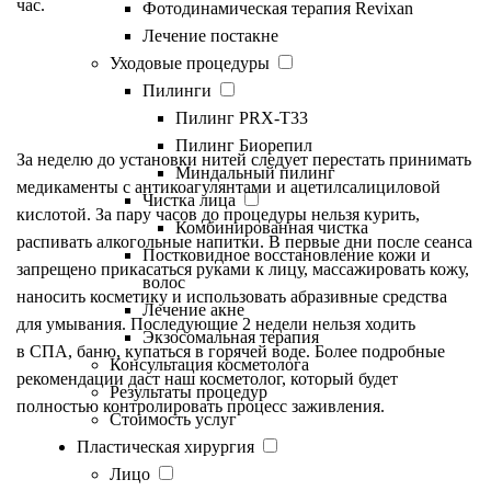
час.
Фотодинамическая терапия Revixan
Лечение постакне
Уходовые процедуры
Реабилитация
Пилинги
Пилинг PRX-T33
Пилинг Биорепил
За неделю до установки нитей следует перестать принимать
Миндальный пилинг
медикаменты с антикоагулянтами и ацетилсалициловой
Чистка лица
кислотой. За пару часов до процедуры нельзя курить,
Комбинированная чистка
распивать алкогольные напитки. В первые дни после сеанса
Постковидное восстановление кожи и
запрещено прикасаться руками к лицу, массажировать кожу,
волос
наносить косметику и использовать абразивные средства
Лечение акне
для умывания. Последующие 2 недели нельзя ходить
Экзосомальная терапия
в СПА, баню, купаться в горячей воде. Более подробные
Консультация косметолога
рекомендации даст наш косметолог, который будет
Результаты процедур
полностью контролировать процесс заживления.
Стоимость услуг
Пластическая хирургия
Лицо