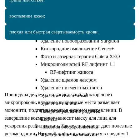
грипп или ОРВИ;
Лазерная эпиляция
Эпиляция александритовым
воспаление кожи;
лазером
Лазерная эпиляция для мужчин
плохая или быстрая свертываемость крови.
Лазерная эпиляция бикини
Удаление новообразований Surgitron
Кислородное омоложение Geneo+
Как проводится лифтинг
Фото и лазерная терапия Cutera XEO
Микроигольчатый RF-лифтинг
мезонитями
RF-лифтинг живота
Удаление шрамов лазером
Удаление пигментных пятен
Процедура делается под анестезией. Доктор через
Удаление гемангиомы
микропроколы в заранее выбранные места размещает
Удаление папилом
мононити, подтягивая кожу в нужном направлении. В
Лазерное удаление родинок
завершение косметолог наносит маску для лица для
EmFace
ускорения реабилитации. Также специалист даст полезные
Лазерная блефаропластика
рекомендации. Нитевой лифтинг проводится в среднем 1
Фракционное омоложение