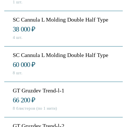
1 шт.
SC Cannula L Molding Double Half Type
38 000
₽
4 шт.
SC Cannula L Molding Double Half Type
60 000
₽
8 шт.
GT Gruzdev Trend-l-1
66 200
₽
8 блистеров (по 1 нити)
GT Gruzdev Trend-l-2