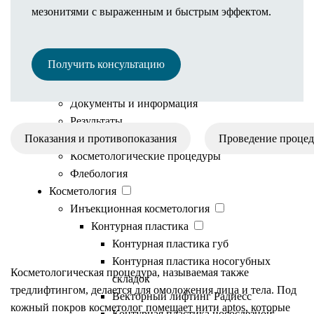
мезонитями с выраженным и быстрым эффектом.
Полезная информация
Иногородним пациентам
Онлайн оплата
Получить консультацию
Рассрочка
Налоговый вычет
Документы и информация
Результаты
Показания и противопоказания
Пластические операции
Проведение проце
Косметологические процедуры
Флебология
Косметология
Инъекционная косметология
О процедуре
Контурная пластика
Контурная пластика губ
Контурная пластика носогубных
Косметологическая процедура, называемая также
складок
тредлифтингом, делается для омоложения лица и тела. Под
Векторный лифтинг Радиесс
кожный покров косметолог помещает нити aptos, которые
Контурная пластика носослезной