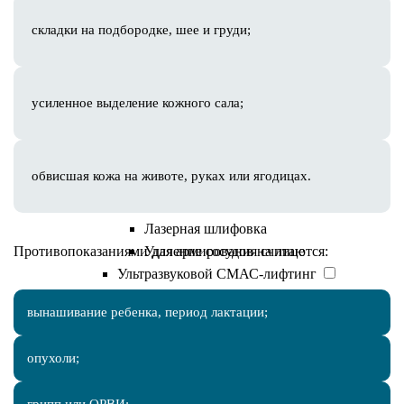
AestheFill
Увеличение губ
складки на подбородке, шее и груди;
Аппаратная косметология
Коррекция фигуры
Коррекция фигуры Beautylizer
усиленное выделение кожного сала;
IontoSono Effect (LDM)
Прессотерапия
RSL-массаж
обвисшая кожа на животе, руках или ягодицах.
Аппарат М22 Lumenis
Фотоомоложение
Лазерная шлифовка
Противопоказаниями для армирования считаются:
Удаление сосудов на лице
Ультразвуковой СМАС-лифтинг
Ультраформер
вынашивание ребенка, период лактации;
Liftera
Лазерная система Fotona SP Dynamis
опухоли;
4D лазерное омоложение Fotona
Лазерный пилинг