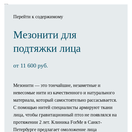
Перейти к содержимому
Мезонити для
Записаться
подтяжки лица
Клиника
О клинике
от 11 600 руб.
Оснащение клиники
3D-тур по клинике
Новости
Мезонити — это тончайшие, незаметные и
Статьи
невесомые нити из качественного и натурального
Отзывы
материала, который самостоятельно рассасывается.
Операционный процесс
С помощью нитей специалисты армируют ткани
Пребывание в палате
лица, чтобы гравитационный птоз не появлялся на
Предоперационное обследование
протяжении 2 лет. Клиника ForMe в Санкт-
Как проходит операция
Петербурге предлагает омоложение лица
Анестезия