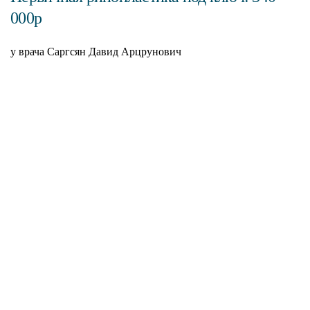
000р
у врача Саргсян Давид Арцрунович
С
н
П