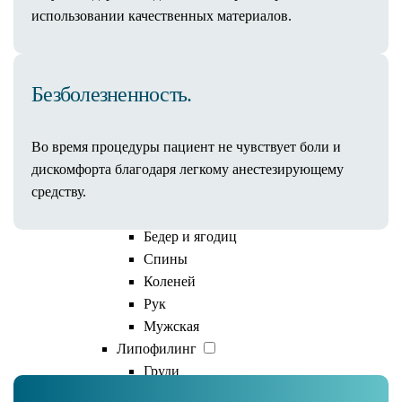
Уменьшение груди
использовании качественных материалов.
Подтяжка груди (мастопексия)
Коррекция сосков
Удаление гинекомастии
Безболезненность.
Реконструкция груди
Коррекция асимметрии груди
Во время процедуры пациент не чувствует боли и
Пластика тубулярной груди
дискомфорта благодаря легкому анестезирующему
Тело
средству.
Липосакция
Живота
Бедер и ягодиц
Спины
Подтяжка лица
Коленей
Рук
мезонитями в ForMe
Мужская
Липофилинг
Груди
Ягодиц