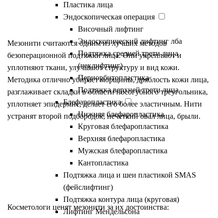
Пластика лица
Результат от мезонитей
Эндоскопическая операция
Височный лифтинг
Эндоскопический лифтинг лба
Мезонити считаются одним из лучших методов
Подтяжка средней трети лица
безоперационной подтяжки лица. Они укрепляют и
(чеклифтинг)
уплотняют ткани, улучшают структуру и вид кожи.
Периорбитопластика
Методика отлично убирает морщины, дряблость кожи лица,
Подтяжка верхней трети лица
разглаживает складки в области носогубного треугольника,
Блефаропластика
уплотняет эпидермис, делает его более эластичным. Нити
Нижняя блефаропластика
устранят второй подбородок, нечеткий овал лица, брыли.
Круговая блефаропластика
Верхняя блефаропластика
Преимущества
Мужская блефаропластика
Кантопластика
омоложения нитями
Подтяжка лица и шеи пластикой SMAS
(фейслифтинг)
Подтяжка контура лица (круговая)
Косметологи ценят мезонити за их достоинства:
Лифтинг Мендельсона