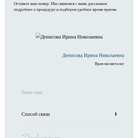
Оставьте ваш номер. Мы свяжемся с вами, расскажем
Капельница Energy Boost
подробнее о процедуре и подберем удобное время приема.
Капельница Hydration & Recovery
Капельница Immuno Support
Капельница Deep Detox
Капельница Anti-Stress Recovery
Капельница Advanced Recovery
Капельница Vein Balance
Денисова Ирина Николаевна
Капельница Beauty Antioxidant Pro
Врач-косметолог
Капельница «Золушка»
Биоимпедансометрия
Нутрициолог
Дерматолог
Врачи
Акции
Цены
Результаты
Контакты