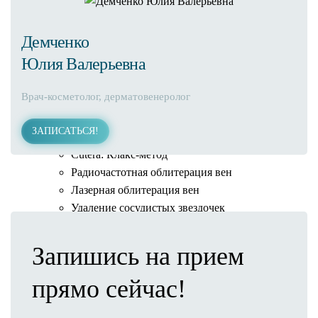
Флебология
Центр флебологии ForMe
Демченко
Клеевая облитерация вен VenaSeal
Юлия Валерьевна
Флебогриф
Склеротерапия
Врач-косметолог, дерматовенеролог
Флебэктомия
Минифлебэктомия
ЗАПИСАТЬСЯ!
Профилактика ковидных тромбозов
Cutera: Клакс-метод
Радиочастотная облитерация вен
Лазерная облитерация вен
Удаление сосудистых звездочек
Лечение варикоза
Результаты
Запишись на прием
Превентивная медицина
Диетология
прямо сейчас!
Программа похудения
IV-терапия