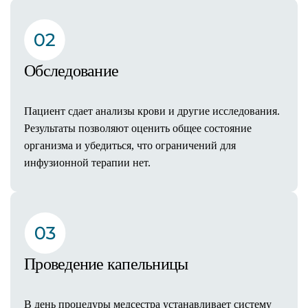
Липоскульптурирование
Абдоминопластика (пластика живота)
Феморопластика (подтяжка бедер)
Глютеопластика (пластика ягодиц)
Обследование
Брахиопластика (пластика плеч)
Миниабдоминопластика
Пациент сдает анализы крови и другие исследования.
Интимная пластика
Результаты позволяют оценить общее состояние
Лабиопластика
организма и убедиться, что ограничений для
Mommy Makeover
инфузионной терапии нет.
Ушивание диастаза
Бодилифтинг
Удаление шрамов и рубцов
Прием пластического хирурга
Оснащение клиники
Реабилитация после операций
Проведение капельницы
Косметология в операционной
Результаты операций
Стоимость услуг
В день процедуры медсестра устанавливает систему