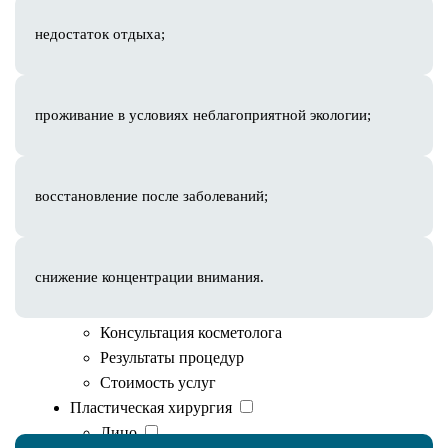
Фотодинамическая терапия Revixan
Лечение постакне
недостаток отдыха;
Уходовые процедуры
Пилинги
Пилинг PRX-T33
проживание в условиях неблагоприятной экологии;
Пилинг Биорепил
Миндальный пилинг
Чистка лица
восстановление после заболеваний;
Комбинированная чистка
Постковидное восстановление кожи и
волос
снижение концентрации внимания.
Лечение акне
Экзосомальная терапия
Консультация косметолога
Результаты процедур
Противопоказания
Стоимость услуг
Пластическая хирургия
Лицо