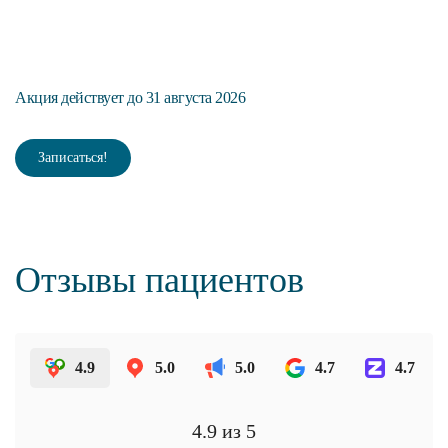
П
Акция действует до 31 августа 2026
Ак
Записаться!
Отзывы пациентов
4.9
5.0
5.0
4.7
4.7
4.9
из 5