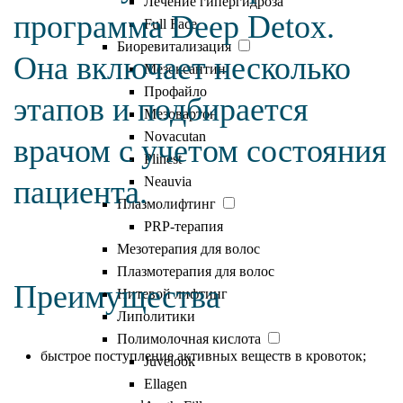
Лечение гипергидроза
программа Deep Detox.
Full Face
Биоревитализация
Она включает несколько
Мезоксантин
Профайло
этапов и подбирается
Мезовартон
Novacutan
врачом с учетом состояния
Plinest
Neauvia
пациента.
Плазмолифтинг
PRP-терапия
Мезотерапия для волос
Плазмотерапия для волос
Преимущества
Нитевой лифтинг
Липолитики
Полимолочная кислота
быстрое поступление активных веществ в кровоток;
Juvelook
Ellagen