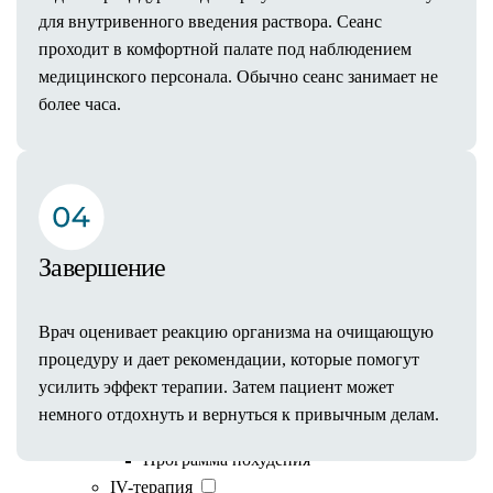
Флебология
для внутривенного введения раствора. Сеанс
Центр флебологии ForMe
проходит в комфортной палате под наблюдением
Клеевая облитерация вен VenaSeal
медицинского персонала. Обычно сеанс занимает не
Флебогриф
более часа.
Склеротерапия
Флебэктомия
Минифлебэктомия
Профилактика ковидных тромбозов
Cutera: Клакс-метод
Завершение
Радиочастотная облитерация вен
Лазерная облитерация вен
Удаление сосудистых звездочек
Врач оценивает реакцию организма на очищающую
Лечение варикоза
процедуру и дает рекомендации, которые помогут
Результаты
усилить эффект терапии. Затем пациент может
Превентивная медицина
немного отдохнуть и вернуться к привычным делам.
Диетология
Программа похудения
IV-терапия