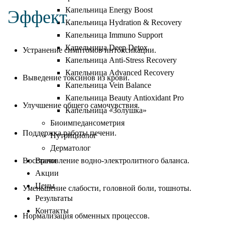
Капельница Energy Boost
Эффект
Капельница Hydration & Recovery
Капельница Immuno Support
Капельница Deep Detox
Устранение симптомов интоксикации.
Капельница Anti-Stress Recovery
Капельница Advanced Recovery
Выведение токсинов из крови.
Капельница Vein Balance
Капельница Beauty Antioxidant Pro
Улучшение общего самочувствия.
Капельница «Золушка»
Биоимпедансометрия
Поддержка работы печени.
Нутрициолог
Дерматолог
Восстановление водно-электролитного баланса.
Врачи
Акции
Цены
Уменьшение слабости, головной боли, тошноты.
Результаты
Контакты
Нормализация обменных процессов.