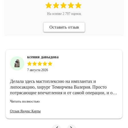
На основе
2 797
оценок
Оставить отзыв
ксения давыдова
7 августа 2026
Делала здесь мастоплексию на имплантах и
липосакцию, хирург Темирчева Валерия. Просто
потрясающие впечатления и от самой операции, и от
стационара. Отношение отличное, все очень
Читать полностью
вежливые, условия реабилитации самые комфортные,
какие я где-либо видела. 24/7 уход, вкусная еда,
Отзыв Яндекс Карты
чуткость от мед сестер и всех врачей.