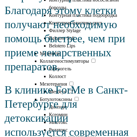
Благодаря этому клетки
борозды
Контурная пластика подбородка
получают необходимую
Контурная пластика скул
Филлер Stylage
помощь быстрее, чем при
Belotero Soft
Belotero Lips
приеме лекарственных
Мезонити
Коллагеностимуляторы
препаратов.
Сферогель
Коллост
Мезотерапия
В клинике ForMe в Санкт-
Mesoeye C71
Ботулотоксины
Петербурге для
Диспорт
детоксикации
Ксеомин
Миотокс
используется современная
Релатокс