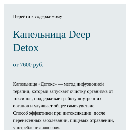
Перейти к содержимому
Капельница Deep
Записаться
Detox
Клиника
О клинике
от 7600 руб.
Оснащение клиники
3D-тур по клинике
Новости
Капельница «Детокс» — метод инфузионной
Статьи
терапии, который запускает очистку организма от
Отзывы
токсинов, поддерживает работу внутренних
Операционный процесс
органов и улучшает общее самочувствие.
Пребывание в палате
Способ эффективен при интоксикации, после
Предоперационное обследование
перенесенных заболеваний, пищевых отравлений,
Как проходит операция
употребления алкоголя.
Анестезия