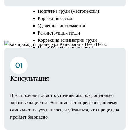
Уменьшение груди
Подтяжка груди (мастопексия)
Коррекция сосков
Как проходит процедура
Удаление гинекомастии
Реконструкция груди
Коррекция асимметрии груди
Пластика тубулярной груди
Тело
Липосакция
Живота
Бедер и ягодиц
Консультация
Спины
Коленей
Врач проводит осмотр, уточняет жалобы, оценивает
Рук
здоровье пациента. Это помогает определить, почему
Мужская
самочувствие ухудшилось, и убедиться, что процедура
Липофилинг
пройдет безопасно.
Груди
Ягодиц