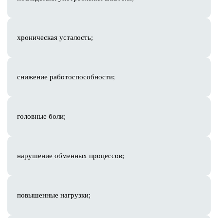
Лазерная эпиляция
Эпиляция александритовым
лазером
хроническая усталость;
Лазерная эпиляция для мужчин
Лазерная эпиляция бикини
Удаление новообразований Surgitron
Кислородное омоложение Geneo+
снижение работоспособности;
Фото и лазерная терапия Cutera XEO
Микроигольчатый RF-лифтинг
RF-лифтинг живота
головные боли;
Удаление шрамов лазером
Удаление пигментных пятен
Удаление гемангиомы
нарушение обменных процессов;
Удаление папилом
Лазерное удаление родинок
EmFace
повышенные нагрузки;
Лазерная блефаропластика
Фракционное омоложение