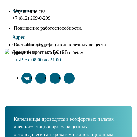
Контакты
Улучшение сна.
+7 (812) 209-0-209
Повышение работоспособности.
Адрес
Санкт-Петербург
Восполнение дефицитов полезных веществ.
Средний проспект ВО, 2В
Пн-Вc: с 08:00 до 21.00
Инфузионная терапия в
клинике ForMe
Капельницы проводятся в комфортных палатах
дневного стационара, оснащенных
ортопедическими кроватями с дистанционным