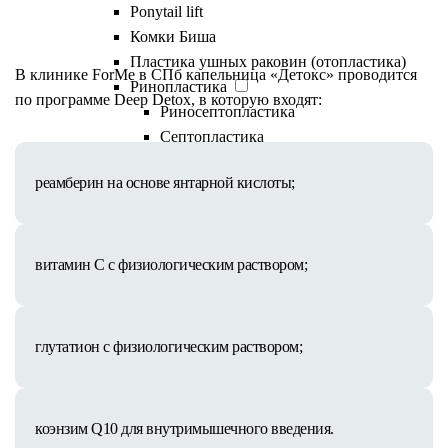
Состав капельницы
Ponytail lift
Комки Биша
Пластика ушных раковин (отопластика)
В клинике ForMe в СПб капельница «Детокс» проводится
Ринопластика
по программе Deep Detox, в которую входят:
Риносептопластика
Септопластика
Ринопластика кончика носа
реамберин на основе янтарной кислоты;
Пластика губ
Пластика булхорн
V-Y пластика (хейлопластика)
Гениопластика (пластика подбородка)
витамин С с физиологическим раствором;
Платизмопластика
Липофилинг лица
Deep Plane Facelift
глутатион с физиологическим раствором;
Липосакция лица
Маммопластика
Пластика груди
коэнзим Q10 для внутримышечного введения.
Увеличение груди (молочных желез)