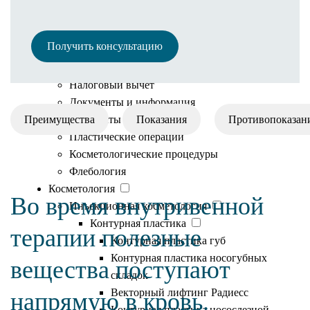
Полезная информация
Иногородним пациентам
Получить консультацию
Онлайн оплата
Рассрочка
Налоговый вычет
Документы и информация
Преимущества
Результаты
Показания
Противопоказан
Пластические операции
Косметологические процедуры
Флебология
Косметология
Во время внутривенной
Инъекционная косметология
Контурная пластика
терапии полезные
Контурная пластика губ
Контурная пластика носогубных
вещества поступают
складок
Векторный лифтинг Радиесс
напрямую в кровь.
Контурная пластика носослезной