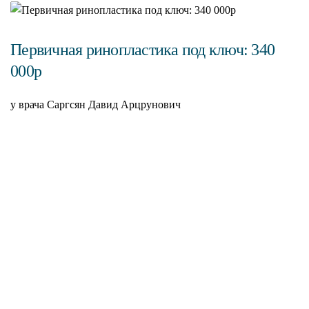
Первичная ринопластика под ключ: 340
000р
у врача Саргсян Давид Арцрунович
С
н