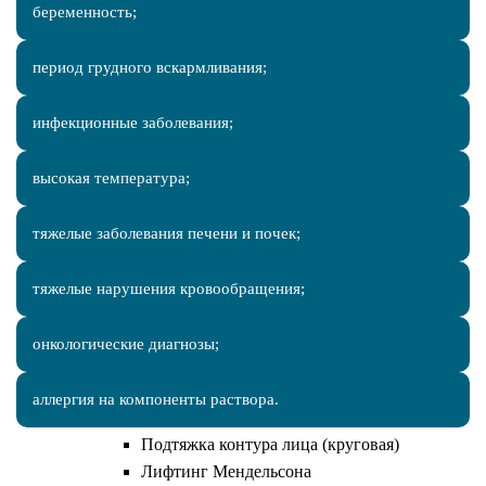
Пластика лица
беременность;
Эндоскопическая операция
Височный лифтинг
период грудного вскармливания;
Эндоскопический лифтинг лба
Подтяжка средней трети лица
инфекционные заболевания;
(чеклифтинг)
Периорбитопластика
высокая температура;
Подтяжка верхней трети лица
Блефаропластика
тяжелые заболевания печени и почек;
Нижняя блефаропластика
Круговая блефаропластика
тяжелые нарушения кровообращения;
Верхняя блефаропластика
Мужская блефаропластика
онкологические диагнозы;
Кантопластика
Подтяжка лица и шеи пластикой SMAS
аллергия на компоненты раствора.
(фейслифтинг)
Подтяжка контура лица (круговая)
Лифтинг Мендельсона