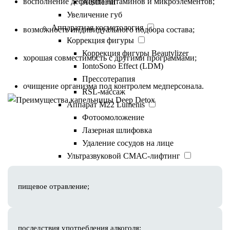
восполнение дефицита витаминов и микроэлементов;
AestheFill
Увеличение губ
Аппаратная косметология
возможность индивидуального подбора состава;
Коррекция фигуры
Коррекция фигуры Beautylizer
хорошая совместимость с другими программами;
IontoSono Effect (LDM)
Прессотерапия
очищение организма под контролем медперсонала.
RSL-массаж
Аппарат М22 Lumenis
Фотоомоложение
Лазерная шлифовка
Показания
Удаление сосудов на лице
Ультразвуковой СМАС-лифтинг
Ультраформер
Liftera
пищевое отравление;
Лазерная система Fotona SP Dynamis
4D лазерное омоложение Fotona
Лазерный пилинг
последствия употребления алкоголя;