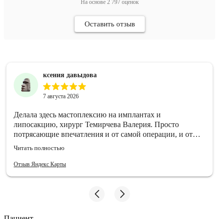
На основе
2 797
оценок
Оставить отзыв
ксения давыдова
7 августа 2026
Делала здесь мастоплексию на имплантах и
липосакцию, хирург Темирчева Валерия. Просто
потрясающие впечатления и от самой операции, и от
стационара. Отношение отличное, все очень вежливые,
Читать полностью
условия реабилитации самые комфортные, какие я где-
либо видела. 24/7 уход, вкусная еда, чуткость от мед
Отзыв Яндекс Карты
сестер и всех врачей.
Пациент