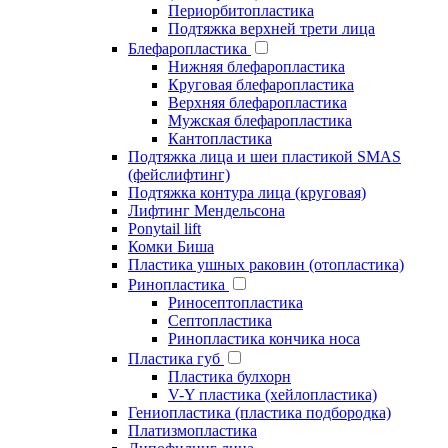
Периорбитопластика
Подтяжка верхней трети лица
Блефаропластика
Нижняя блефаропластика
Круговая блефаропластика
Верхняя блефаропластика
Мужская блефаропластика
Кантопластика
Подтяжка лица и шеи пластикой SMAS
(фейслифтинг)
Подтяжка контура лица (круговая)
Лифтинг Мендельсона
Ponytail lift
Комки Биша
Пластика ушных раковин (отопластика)
Ринопластика
Риносептопластика
Септопластика
Ринопластика кончика носа
Пластика губ
Пластика булхорн
V-Y пластика (хейлопластика)
Гениопластика (пластика подбородка)
Платизмопластика