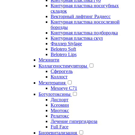
Контурная пластика губ
Контурная пластика носогубных
складок
Векторный лифтинг Радиесс
Контурная пластика носослезной
борозды
Контурная пластика подбородка
Контурная пластика скул
Филлер Stylage
Belotero Soft
Belotero Lips
Мезонити
Коллагеностимуляторы
Сферогель
Коллост
Мезотерапия
Mesoeye C71
Ботулотоксины
Диспорт
Ксеомин
Миотокс
Релатокс
Лечение гипергидроза
Full Face
Биоревитализация