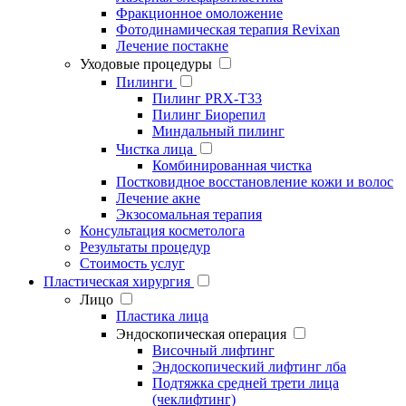
Фракционное омоложение
Фотодинамическая терапия Revixan
Лечение постакне
Уходовые процедуры
Пилинги
Пилинг PRX-T33
Пилинг Биорепил
Миндальный пилинг
Чистка лица
Комбинированная чистка
Постковидное восстановление кожи и волос
Лечение акне
Экзосомальная терапия
Консультация косметолога
Результаты процедур
Стоимость услуг
Пластическая хирургия
Лицо
Пластика лица
Эндоскопическая операция
Височный лифтинг
Эндоскопический лифтинг лба
Подтяжка средней трети лица
(чеклифтинг)