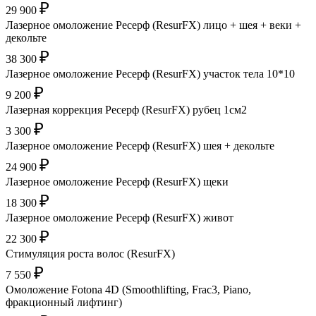
₽
29 900
Лазерное омоложение Ресерф (ResurFX) лицо + шея + веки +
декольте
₽
38 300
Лазерное омоложение Ресерф (ResurFX) участок тела 10*10
₽
9 200
Лазерная коррекция Ресерф (ResurFX) рубец 1см2
₽
3 300
Лазерное омоложение Ресерф (ResurFX) шея + декольте
₽
24 900
Лазерное омоложение Ресерф (ResurFX) щеки
₽
18 300
Лазерное омоложение Ресерф (ResurFX) живот
₽
22 300
Стимуляция роста волос (ResurFX)
₽
7 550
Омоложение Fotona 4D (Smoothlifting, Frac3, Piano,
фракционный лифтинг)