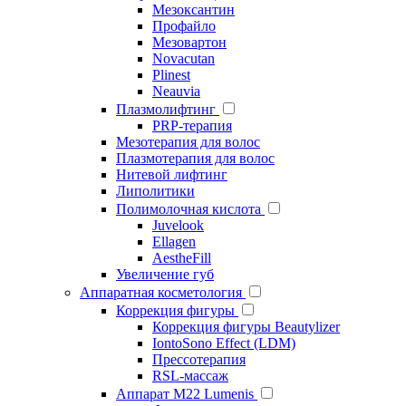
Мезоксантин
Профайло
Мезовартон
Novacutan
Plinest
Neauvia
Плазмолифтинг
PRP-терапия
Мезотерапия для волос
Плазмотерапия для волос
Нитевой лифтинг
Липолитики
Полимолочная кислота
Juvelook
Ellagen
AestheFill
Увеличение губ
Аппаратная косметология
Коррекция фигуры
Коррекция фигуры Beautylizer
IontoSono Effect (LDM)
Прессотерапия
RSL-массаж
Аппарат М22 Lumenis