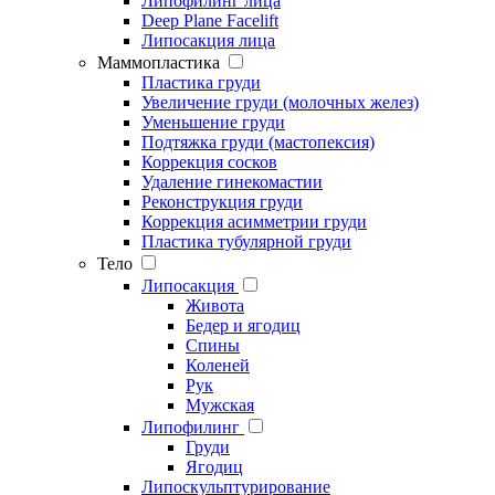
Липофилинг лица
Deep Plane Facelift
Липосакция лица
Маммопластика
Пластика груди
Увеличение груди (молочных желез)
Уменьшение груди
Подтяжка груди (мастопексия)
Коррекция сосков
Удаление гинекомастии
Реконструкция груди
Коррекция асимметрии груди
Пластика тубулярной груди
Тело
Липосакция
Живота
Бедер и ягодиц
Спины
Коленей
Рук
Мужская
Липофилинг
Груди
Ягодиц
Липоскульптурирование