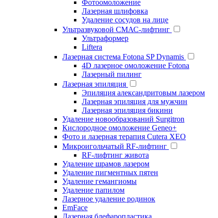
Фотоомоложение
Лазерная шлифовка
Удаление сосудов на лице
Ультразвуковой СМАС-лифтинг
Ультраформер
Liftera
Лазерная система Fotona SP Dynamis
4D лазерное омоложение Fotona
Лазерный пилинг
Лазерная эпиляция
Эпиляция александритовым лазером
Лазерная эпиляция для мужчин
Лазерная эпиляция бикини
Удаление новообразований Surgitron
Кислородное омоложение Geneo+
Фото и лазерная терапия Cutera XEO
Микроигольчатый RF-лифтинг
RF-лифтинг живота
Удаление шрамов лазером
Удаление пигментных пятен
Удаление гемангиомы
Удаление папилом
Лазерное удаление родинок
EmFace
Лазерная блефаропластика