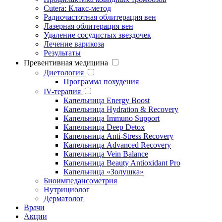
Cutera: Клакс-метод
Радиочастотная облитерация вен
Лазерная облитерация вен
Удаление сосудистых звездочек
Лечение варикоза
Результаты
Превентивная медицина
Диетология
Программа похудения
IV-терапия
Капельница Energy Boost
Капельница Hydration & Recovery
Капельница Immuno Support
Капельница Deep Detox
Капельница Anti-Stress Recovery
Капельница Advanced Recovery
Капельница Vein Balance
Капельница Beauty Antioxidant Pro
Капельница «Золушка»
Биоимпедансометрия
Нутрициолог
Дерматолог
Врачи
Акции