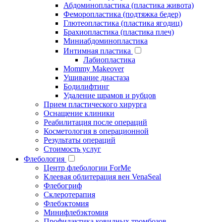
Абдоминопластика (пластика живота)
Феморопластика (подтяжка бедер)
Глютеопластика (пластика ягодиц)
Брахиопластика (пластика плеч)
Миниабдоминопластика
Интимная пластика
Лабиопластика
Mommy Makeover
Ушивание диастаза
Бодилифтинг
Удаление шрамов и рубцов
Прием пластического хирурга
Оснащение клиники
Реабилитация после операций
Косметология в операционной
Результаты операций
Стоимость услуг
Флебология
Центр флебологии ForMe
Клеевая облитерация вен VenaSeal
Флебогриф
Склеротерапия
Флебэктомия
Минифлебэктомия
Профилактика ковидных тромбозов