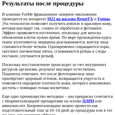
Результаты после процедуры
В клинике ForMe фракционное лазерное омоложение
проводится на аппаратах
M22 на насадке ResurFX
и
Fotona
.
Эта технология позволяет получить ровную и красивую кожу,
которая выглядит так, словно ее обработали в фотошопе.
Эффект проявляется постепенно, поскольку для запуска
обновления клеток нужно время. По мере прохождения курса
ткани уплотняются, морщины разглаживаются, контур лица
становится более четким. Одновременно сокращаются поры,
светлеют пигментные пятна, сглаживаются рубцы и следы
постакне, улучшается рельеф.
Поскольку восстановление происходит за счет внутренних
ресурсов организма, результат выглядит естественно.
Пациенты отмечают, что после фототермолиза лицо
приобретает здоровый оттенок, возвращается упругость и
появляется ощущение плотности кожи, которого невозможно
достичь с помощью только косметики.
Еще одно преимущество методики – она прекрасно сочетается
с биоревитализацией препаратами на основе
ПДРН
или
аминокислот. Биоревитализацию можно провести как
подготовительный этап за 10–14 дней до процедуры или в тот
же день для усиления эффекта.