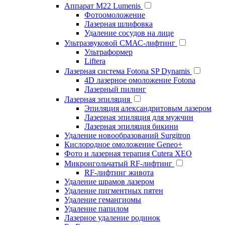
Аппарат М22 Lumenis
Фотоомоложение
Лазерная шлифовка
Удаление сосудов на лице
Ультразвуковой СМАС-лифтинг
Ультраформер
Liftera
Лазерная система Fotona SP Dynamis
4D лазерное омоложение Fotona
Лазерный пилинг
Лазерная эпиляция
Эпиляция александритовым лазером
Лазерная эпиляция для мужчин
Лазерная эпиляция бикини
Удаление новообразований Surgitron
Кислородное омоложение Geneo+
Фото и лазерная терапия Cutera XEO
Микроигольчатый RF-лифтинг
RF-лифтинг живота
Удаление шрамов лазером
Удаление пигментных пятен
Удаление гемангиомы
Удаление папилом
Лазерное удаление родинок