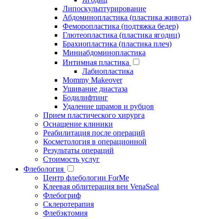
Липоскульптурирование
Абдоминопластика (пластика живота)
Феморопластика (подтяжка бедер)
Глютеопластика (пластика ягодиц)
Брахиопластика (пластика плеч)
Миниабдоминопластика
Интимная пластика
Лабиопластика
Mommy Makeover
Ушивание диастаза
Бодилифтинг
Удаление шрамов и рубцов
Прием пластического хирурга
Оснащение клиники
Реабилитация после операций
Косметология в операционной
Результаты операций
Стоимость услуг
Флебология
Центр флебологии ForMe
Клеевая облитерация вен VenaSeal
Флебогриф
Склеротерапия
Флебэктомия