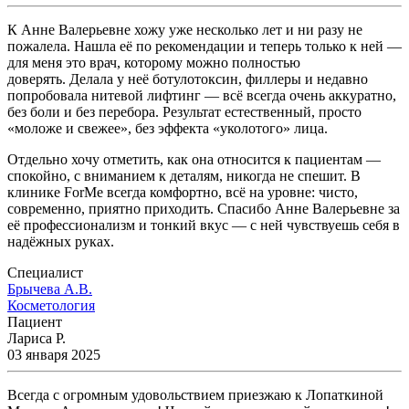
К Анне Валерьевне хожу уже несколько лет и ни разу не
пожалела. Нашла её по рекомендации и теперь только к ней —
для меня это врач, которому можно полностью
доверять. Делала у неё ботулотоксин, филлеры и недавно
попробовала нитевой лифтинг — всё всегда очень аккуратно,
без боли и без перебора. Результат естественный, просто
«моложе и свежее», без эффекта «уколотого» лица.
Отдельно хочу отметить, как она относится к пациентам —
спокойно, с вниманием к деталям, никогда не спешит. В
клинике ForMe всегда комфортно, всё на уровне: чисто,
современно, приятно приходить. Спасибо Анне Валерьевне за
её профессионализм и тонкий вкус — с ней чувствуешь себя в
надёжных руках.
Специалист
Брычева А.В.
Косметология
Пациент
Лариса Р.
03 января 2025
Всегда с огромным удовольствием приезжаю к Лопаткиной