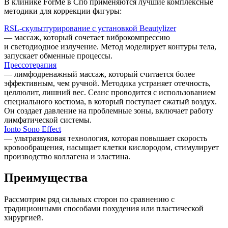
В
клинике ForMe в Спб применяются лучшие комплексные
методики для коррекции фигуры:
RSL-скульптурирование с установкой Beautylizer
— массаж, который сочетает виброкомпрессию
и светодиодное излучение. Метод моделирует контуры тела,
запускает обменные процессы.
Прессотерапия
— лимфодренажный массаж, который считается более
эффективным, чем ручной. Методика устраняет отечность,
целлюлит, лишний вес. Сеанс проводится с использованием
специального костюма, в который поступает сжатый воздух.
Он создает давление на проблемные зоны, включает работу
лимфатической системы.
Ionto Sono Effect
— ультразвуковая технология, которая повышает скорость
кровообращения, насыщает клетки кислородом, стимулирует
производство коллагена и эластина.
Преимущества
Рассмотрим ряд сильных сторон по сравнению с
традиционными
способами похудения или пластической
хирургией.