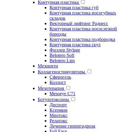
Контурная пластика
Контурная пластика губ
Контурная пластика носогубных
складок
Векторный лифтинг Радиесс
Контурная пластика носослезной
борозды
Контурная пластика подбородка
Контурная пластика скул
Филлер Stylage
Belotero Soft
Belotero Lips
Мезонити
Коллагеностимуляторы
Сферогель
Коллост
Мезотерапия
Mesoeye C71
Ботулотоксины
Диспорт
Ксеомин
Миотокс
Релатокс
Лечение гипергидроза
Full Face