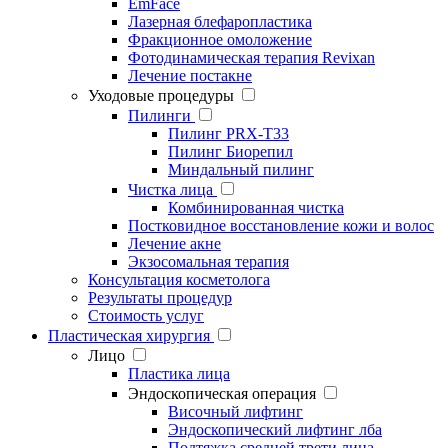
EmFace
Лазерная блефаропластика
Фракционное омоложение
Фотодинамическая терапия Revixan
Лечение постакне
Уходовые процедуры
Пилинги
Пилинг PRX-T33
Пилинг Биорепил
Миндальный пилинг
Чистка лица
Комбинированная чистка
Постковидное восстановление кожи и волос
Лечение акне
Экзосомальная терапия
Консультация косметолога
Результаты процедур
Стоимость услуг
Пластическая хирургия
Лицо
Пластика лица
Эндоскопическая операция
Височный лифтинг
Эндоскопический лифтинг лба
Подтяжка средней трети лица