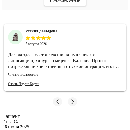
Оставить отзыв
ксения давыдова
7 августа 2026
Делала здесь мастоплексию на имплантах и
липосакцию, хирург Темирчева Валерия. Просто
потрясающие впечатления и от самой операции, и от
стационара. Отношение отличное, все очень вежливые,
Читать полностью
условия реабилитации самые комфортные, какие я где-
либо видела. 24/7 уход, вкусная еда, чуткость от мед
Отзыв Яндекс Карты
сестер и всех врачей.
Пациент
Инга С.
26 июня 2025