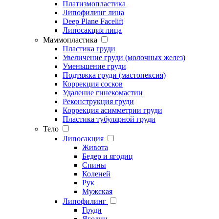
Платизмопластика
Липофилинг лица
Deep Plane Facelift
Липосакция лица
Маммопластика
Пластика груди
Увеличение груди (молочных желез)
Уменьшение груди
Подтяжка груди (мастопексия)
Коррекция сосков
Удаление гинекомастии
Реконструкция груди
Коррекция асимметрии груди
Пластика тубулярной груди
Тело
Липосакция
Живота
Бедер и ягодиц
Спины
Коленей
Рук
Мужская
Липофилинг
Груди
Ягодиц