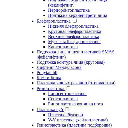
(чеклифтинг)
Периорбитопластика
Подтяжка верхней трети лица
Блефаропластика
Нижняя блефаропластика
Круговая блефаропластика
Верхняя блефаропластика
Мужская блефаропластика
Кантопластика
Подтяжка лица и шеи пластикой SMAS
(фейслифтинг)
Подтяжка контура лица (круговая)
Лифтинг Мендельсона
Ponytail lift
Комки Биша
Пластика ушных раковин (отопластика)
Ринопластика
Риносептопластика
Септопластика
Ринопластика кончика носа
Пластика губ
Пластика булхорн
V-Y пластика (хейлопластика)
Гениопластика (пластика подбородка)