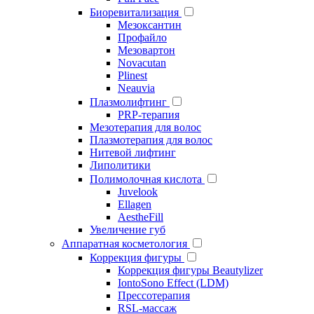
Биоревитализация
Мезоксантин
Профайло
Мезовартон
Novacutan
Plinest
Neauvia
Плазмолифтинг
PRP-терапия
Мезотерапия для волос
Плазмотерапия для волос
Нитевой лифтинг
Липолитики
Полимолочная кислота
Juvelook
Ellagen
AestheFill
Увеличение губ
Аппаратная косметология
Коррекция фигуры
Коррекция фигуры Beautylizer
IontoSono Effect (LDM)
Прессотерапия
RSL-массаж