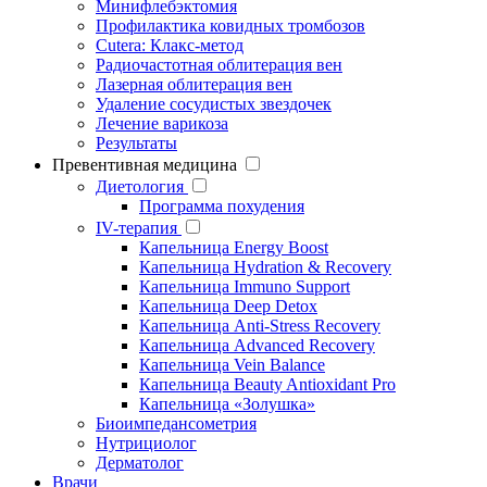
Минифлебэктомия
Профилактика ковидных тромбозов
Cutera: Клакс-метод
Радиочастотная облитерация вен
Лазерная облитерация вен
Удаление сосудистых звездочек
Лечение варикоза
Результаты
Превентивная медицина
Диетология
Программа похудения
IV-терапия
Капельница Energy Boost
Капельница Hydration & Recovery
Капельница Immuno Support
Капельница Deep Detox
Капельница Anti-Stress Recovery
Капельница Advanced Recovery
Капельница Vein Balance
Капельница Beauty Antioxidant Pro
Капельница «Золушка»
Биоимпедансометрия
Нутрициолог
Дерматолог
Врачи